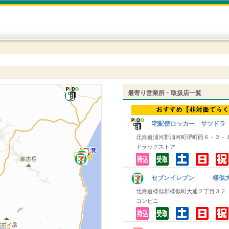
最寄り営業所・取扱店一覧
宅配便ロッカー サツドラ
北海道浦河郡浦河町堺町西６－２－
ドラッグストア
セブンイレブン 様似大
北海道様似郡様似町大通２丁目３２
コンビニ