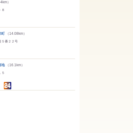
44km）
－８
東町
（14.08km）
目５番２２号
築地
（16.1km）
１５