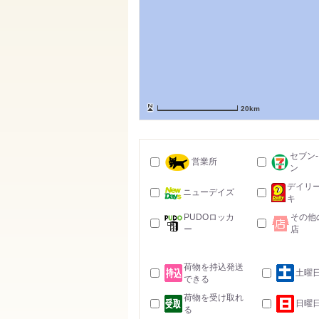
20km
セブン
営業所
ン
デイリ
ニューデイズ
キ
PUDOロッカ
その他
ー
店
荷物を持込発送
土曜
できる
荷物を受け取れ
日曜
る