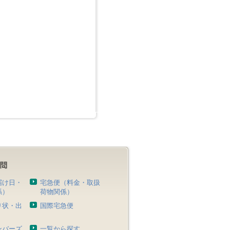
届け日・
宅急便（料金・取扱
係）
荷物関係）
り状・出
国際宅急便
）
ンバーズ
一覧から探す