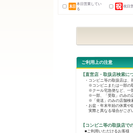
本日営業してい
祝日
る
ご利用上の注意
【直営店・取扱店検索に
・コンビニ等の取扱店は、荷
※コンビニまたは一部の取扱
※クール宅急便など、一部
※一部、「受取」のみの店
※「発送」のみの店舗検索
・お盆・年末年始の休業や臨
実際と異なる場合がござ
【コンビニ等の取扱店で
■ご利用いただけるお客様