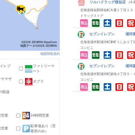
ツルハドラッグ様似店
（4.
北海道様似郡様似町大通１丁目１３
ドラッグストア
セブンイレブン 浦河
北海道浦河郡浦河町東町うしお１丁
©2026 ZENRIN DataCom
地図データ©2026 ZENRIN
コンビニ
地図閲覧規約
-イレブ
ファミリーマ
セブンイレブン 浦河
ート
北海道浦河郡浦河町築地３丁目５－
ーヤマザ
コンビニ
ポプラ
の取扱
日営業
24時間営業
駐車場あり（営
日営業
業所のみ）