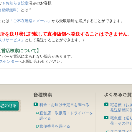
で
ｅお知らせ設定
済みのお客様
（登録無料）
とは？
または
「ご不在連絡ｅメール」
から受取場所を選択することができます。
所を送り状に記載して直接店舗へ発送することはできません。
取りサービス」
として発送することができます。）
直営店検索について】
バーが電話に出られない場合があります。
スセンター
へお問い合わせください。
料金・お届け予定日を調べる
宅急便（お
発送情報関
直営店・取扱店・ドライバーを
宅急便（送
調べる
荷・その他
郵便番号を調べる
クロネコメ