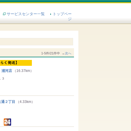
サービスセンター一覧
トップペー
ジ
1-5件/21件中 →
次へ
 浦河店
（16.37km）
１３
通２丁目
（4.33km）