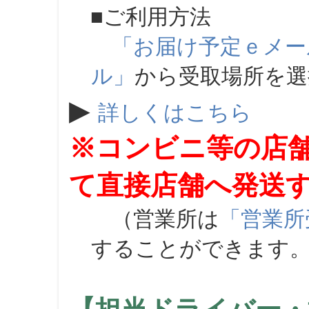
■ご利用方法
「お届け予定ｅメー
ル」
から受取場所を
▶
詳しくはこちら
※コンビニ等の店
て直接店舗へ発送
（営業所は
「営業所
することができます