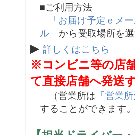
■ご利用方法
「お届け予定ｅメー
ル」
から受取場所を
▶
詳しくはこちら
※コンビニ等の店
て直接店舗へ発送
（営業所は
「営業所
することができます