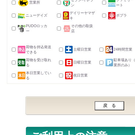
セブン-イレブ
ファミリー
営業所
ン
ート
デイリーヤマザ
ニューデイズ
ポプラ
キ
PUDOロッカ
その他の取扱
ー
店
荷物を持込発送
土曜日営業
24時間営業
できる
荷物を受け取れ
駐車場あり
日曜日営業
る
業所のみ）
本日営業してい
祝日営業
る