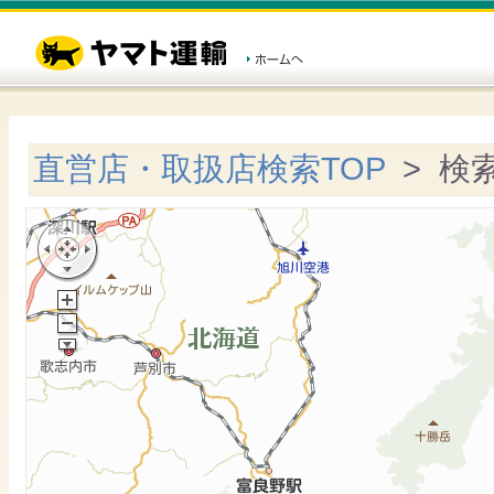
直営店・取扱店検索TOP
> 検