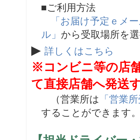
■ご利用方法
「お届け予定ｅメー
ル」
から受取場所を
▶
詳しくはこちら
※コンビニ等の店
て直接店舗へ発送
（営業所は
「営業所
することができます