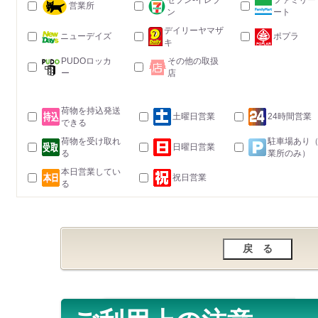
セブン-イレブ
ファミリー
営業所
ン
ート
デイリーヤマザ
ニューデイズ
ポプラ
キ
PUDOロッカ
その他の取扱
ー
店
荷物を持込発送
土曜日営業
24時間営業
できる
荷物を受け取れ
駐車場あり
日曜日営業
る
業所のみ）
本日営業してい
祝日営業
る