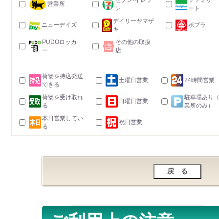
セブン-イレブ
ファミリー
営業所
ン
ート
デイリーヤマザ
ニューデイズ
ポプラ
キ
PUDOロッカ
その他の取扱
ー
店
荷物を持込発送
土曜日営業
24時間営業
できる
荷物を受け取れ
駐車場あり
日曜日営業
る
業所のみ）
本日営業してい
祝日営業
る