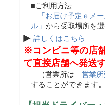
■ご利用方法
「お届け予定ｅメー
ル」
から受取場所を
▶
詳しくはこちら
※コンビニ等の店
て直接店舗へ発送
（営業所は
「営業所
することができます