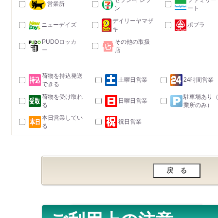
セブン-イレブ
ファミリー
営業所
ン
ート
デイリーヤマザ
ニューデイズ
ポプラ
キ
PUDOロッカ
その他の取扱
ー
店
荷物を持込発送
土曜日営業
24時間営業
できる
荷物を受け取れ
駐車場あり
日曜日営業
る
業所のみ）
本日営業してい
祝日営業
る