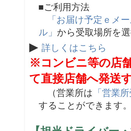
■ご利用方法
「お届け予定ｅメー
ル」
から受取場所を
▶
詳しくはこちら
※コンビニ等の店
て直接店舗へ発送
（営業所は
「営業所
することができます