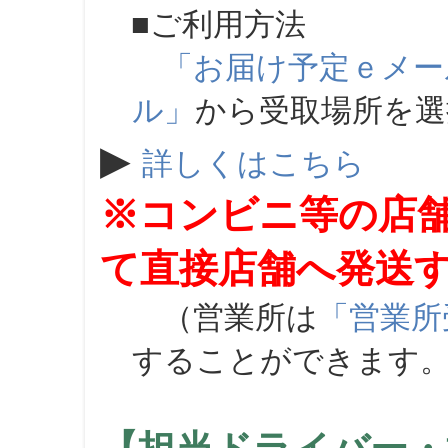
■ご利用方法
「お届け予定ｅメー
ル」
から受取場所を
▶
詳しくはこちら
※コンビニ等の店
て直接店舗へ発送
（営業所は
「営業所
することができます