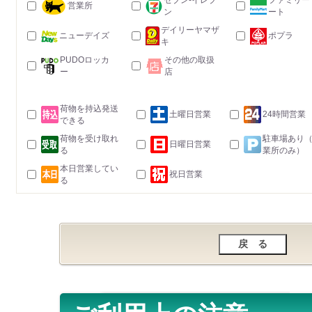
セブン-イレブ
ファミリー
営業所
ン
ート
デイリーヤマザ
ニューデイズ
ポプラ
キ
PUDOロッカ
その他の取扱
ー
店
荷物を持込発送
土曜日営業
24時間営業
できる
荷物を受け取れ
駐車場あり
日曜日営業
る
業所のみ）
本日営業してい
祝日営業
る