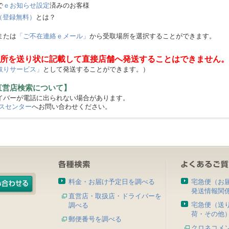
で
ｅお知らせ設定
済みのお客様
（登録無料）
とは？
または
「ご不在連絡ｅメール」
から受取場所を選択することができます。
所を送り状に記載して直接店舗へ発送することはできません。
取りサービス」
として発送することができます。）
直営店検索について】
バーが電話に出られない場合があります。
スセンター
へお問い合わせください。
料金・お届け予定日を調べる
宅急便（お
発送情報関
直営店・取扱店・ドライバーを
宅急便（送
調べる
荷・その他
郵便番号を調べる
クロネコメ