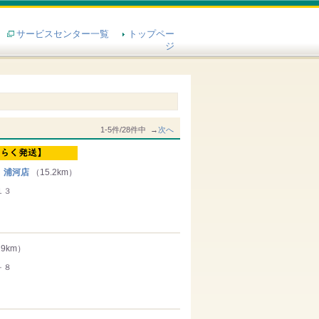
サービスセンター一覧
トップペー
ジ
1-5件/28件中 →
次へ
 浦河店
（15.2km）
１３
19km）
－８