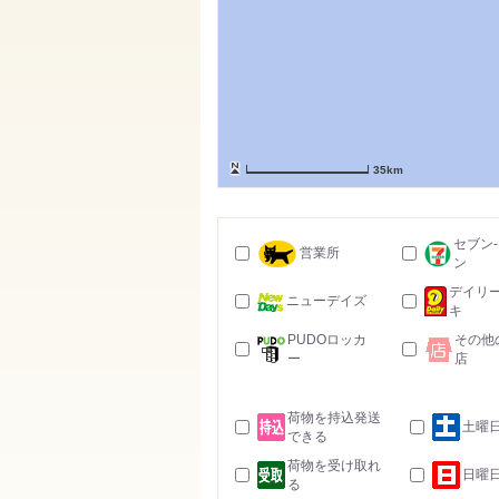
35km
セブン
営業所
ン
デイリ
ニューデイズ
キ
PUDOロッカ
その他
ー
店
荷物を持込発送
土曜
できる
荷物を受け取れ
日曜
る