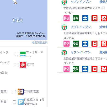
セブンイレブン 様似大
北海道様似郡様似町大通２丁目３２
コンビニ
セブンイレブン 浦河
北海道浦河郡浦河町東町うしお１丁
©2026 ZENRIN DataCom
地図データ©2026 ZENRIN
コンビニ
地図閲覧規約
-イレブ
ファミリーマ
セブンイレブン 浦河
ート
北海道浦河郡浦河町築地３丁目５－
ーヤマザ
コンビニ
ポプラ
の取扱
日営業
24時間営業
駐車場あり（営
日営業
業所のみ）