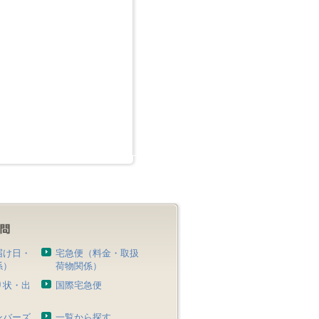
届け日・
宅急便（料金・取扱
係）
荷物関係）
り状・出
国際宅急便
）
ンバーズ
一覧から探す