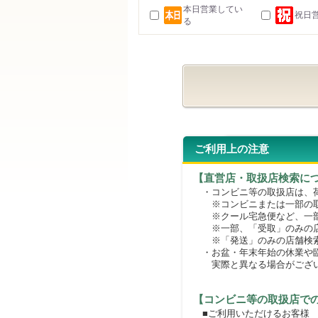
本日営業してい
祝日
る
ご利用上の注意
【直営店・取扱店検索に
・コンビニ等の取扱店は、荷
※コンビニまたは一部の取扱
※クール宅急便など、一部
※一部、「受取」のみの店
※「発送」のみの店舗検索
・お盆・年末年始の休業や臨
実際と異なる場合がござ
【コンビニ等の取扱店で
■ご利用いただけるお客様