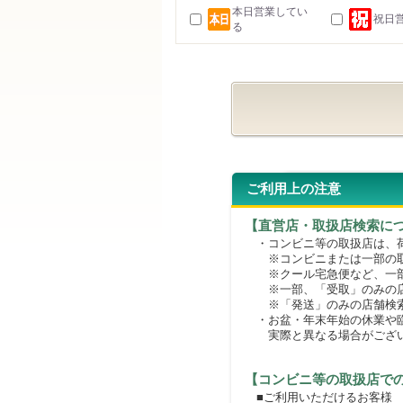
本日営業してい
祝日
る
ご利用上の注意
【直営店・取扱店検索に
・コンビニ等の取扱店は、荷
※コンビニまたは一部の取扱
※クール宅急便など、一部
※一部、「受取」のみの店
※「発送」のみの店舗検索
・お盆・年末年始の休業や臨
実際と異なる場合がござ
【コンビニ等の取扱店で
■ご利用いただけるお客様