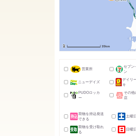
35km
セブン
営業所
ン
デイリ
ニューデイズ
キ
PUDOロッカ
その他
ー
店
荷物を持込発送
土曜
できる
荷物を受け取れ
日曜
る