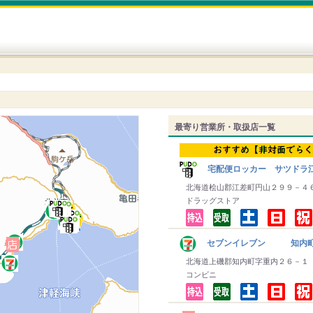
最寄り営業所・取扱店一覧
宅配便ロッカー サツドラ
北海道桧山郡江差町円山２９９－４
ドラッグストア
セブンイレブン 知内
北海道上磯郡知内町字重内２６－１
コンビニ