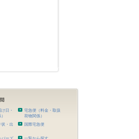
届け日・
宅急便（料金・取扱
係）
荷物関係）
り状・出
国際宅急便
）
ンバーズ
一覧から探す