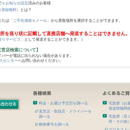
で
ｅお知らせ設定
済みのお客様
（登録無料）
とは？
または
「ご不在連絡ｅメール」
から受取場所を選択することができます。
所を送り状に記載して直接店舗へ発送することはできません。
取りサービス」
として発送することができます。）
直営店検索について】
バーが電話に出られない場合があります。
スセンター
へお問い合わせください。
料金・お届け予定日を調べる
宅急便（お
発送情報関
直営店・取扱店・ドライバーを
宅急便（送
調べる
荷・その他
郵便番号を調べる
クロネコメ