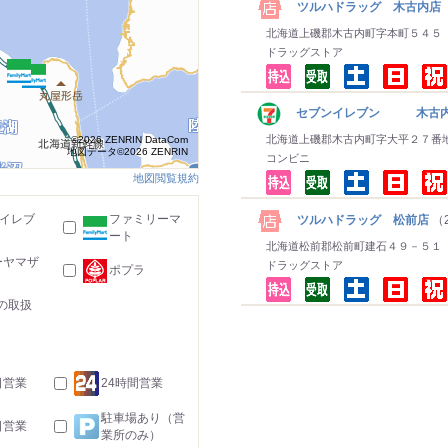
ツルハドラッグ 木古内店
北海道上磯郡木古内町字本町５４５
ドラッグストア
セブンイレブン 木古
北海道上磯郡木古内町字大平２７番
©2026 ZENRIN DataCom
地図データ©2026 ZENRIN
コンビニ
地図閲覧規約
-イレブ
ファミリーマ
ツルハドラッグ 松前店
（2
ート
北海道松前郡松前町建石４９－５１
ーヤマザ
ドラッグストア
ポプラ
の取扱
日営業
24時間営業
駐車場あり（営
日営業
業所のみ）