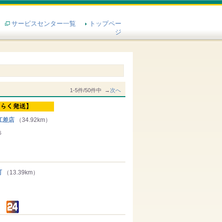
サービスセンター一覧
トップペー
ジ
1-5件/50件中 →
次へ
江差店
（34.92km）
６
町
（13.39km）