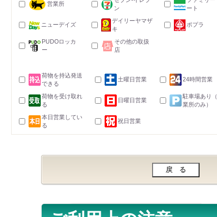
セブン-イレブ
ファミリー
営業所
ン
ート
デイリーヤマザ
ニューデイズ
ポプラ
キ
PUDOロッカ
その他の取扱
ー
店
荷物を持込発送
土曜日営業
24時間営業
できる
荷物を受け取れ
駐車場あり
日曜日営業
る
業所のみ）
本日営業してい
祝日営業
る