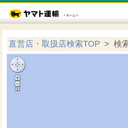
直営店・取扱店検索TOP
> 検