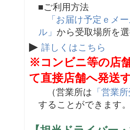
■ご利用方法
「お届け予定ｅメー
ル」
から受取場所を
▶
詳しくはこちら
※コンビニ等の店
て直接店舗へ発送
（営業所は
「営業所
することができます