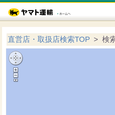
直営店・取扱店検索TOP
> 検