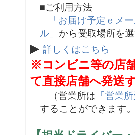
■ご利用方法
「お届け予定ｅメー
ル」
から受取場所を
▶
詳しくはこちら
※コンビニ等の店
て直接店舗へ発送
（営業所は
「営業所
することができます