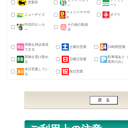
セブン-イレブ
ファミリー
営業所
ン
ート
デイリーヤマザ
ニューデイズ
ポプラ
キ
PUDOロッカ
その他の取扱
ー
店
荷物を持込発送
土曜日営業
24時間営業
できる
荷物を受け取れ
駐車場あり
日曜日営業
る
業所のみ）
本日営業してい
祝日営業
る