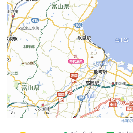
8km
地図閲