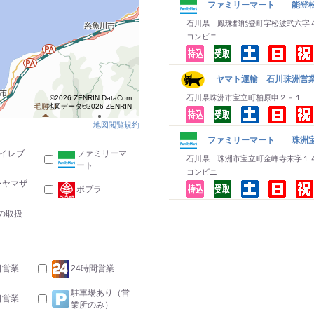
ファミリーマート 能登
石川県 鳳珠郡能登町字松波弐六字
コンビニ
ヤマト運輸 石川珠洲営
石川県珠洲市宝立町柏原申２－１
©2026 ZENRIN DataCom
地図データ©2026 ZENRIN
地図閲覧規約
ファミリーマート 珠洲
-イレブ
ファミリーマ
石川県 珠洲市宝立町金峰寺未字１
ート
コンビニ
ーヤマザ
ポプラ
の取扱
日営業
24時間営業
駐車場あり（営
日営業
業所のみ）