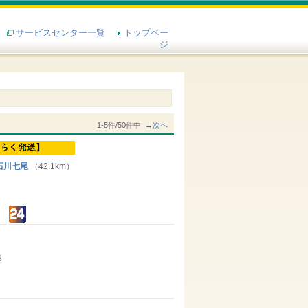
サービスセンター一覧
トップペー
ジ
1-5件/50件中 →
次へ
石川七尾
（42.1km）
３