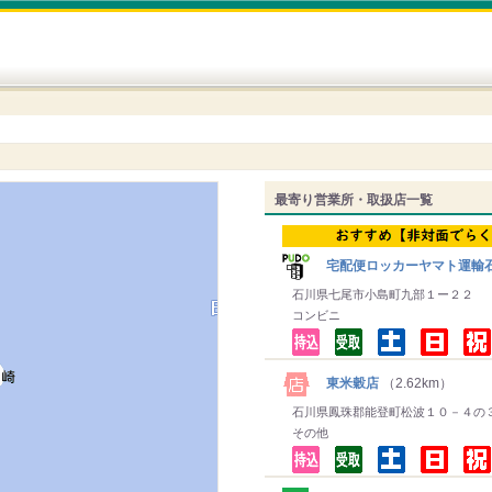
最寄り営業所・取扱店一覧
宅配便ロッカーヤマト運輸
石川県七尾市小島町九部１ー２２
コンビニ
東米穀店
（2.62km）
石川県鳳珠郡能登町松波１０－４の
その他