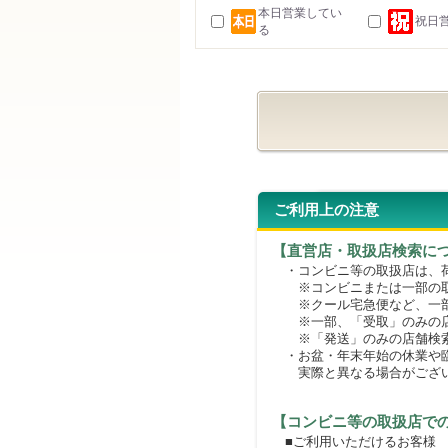
本日営業してい
祝日
る
ご利用上の注意
【直営店・取扱店検索に
・コンビニ等の取扱店は、荷
※コンビニまたは一部の取扱
※クール宅急便など、一部
※一部、「受取」のみの店
※「発送」のみの店舗検索
・お盆・年末年始の休業や臨
実際と異なる場合がござ
【コンビニ等の取扱店で
■ご利用いただけるお客様