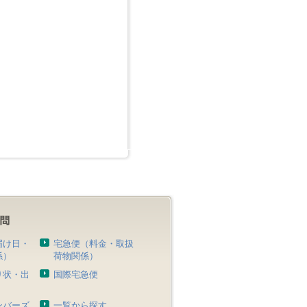
届け日・
宅急便（料金・取扱
係）
荷物関係）
り状・出
国際宅急便
）
ンバーズ
一覧から探す