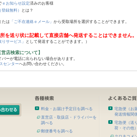
で
ｅお知らせ設定
済みのお客様
（登録無料）
とは？
または
「ご不在連絡ｅメール」
から受取場所を選択することができます。
所を送り状に記載して直接店舗へ発送することはできません。
取りサービス」
として発送することができます。）
直営店検索について】
バーが電話に出られない場合があります。
スセンター
へお問い合わせください。
料金・お届け予定日を調べる
宅急便（お
発送情報関
直営店・取扱店・ドライバーを
宅急便（送
調べる
荷・その他
郵便番号を調べる
クロネコメ