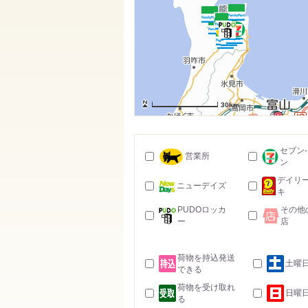
30km
セブン
営業所
ン
デイリ
ニューデイズ
キ
PUDOロッカ
その他
ー
店
荷物を持込発送
土曜
できる
荷物を受け取れ
日曜
る