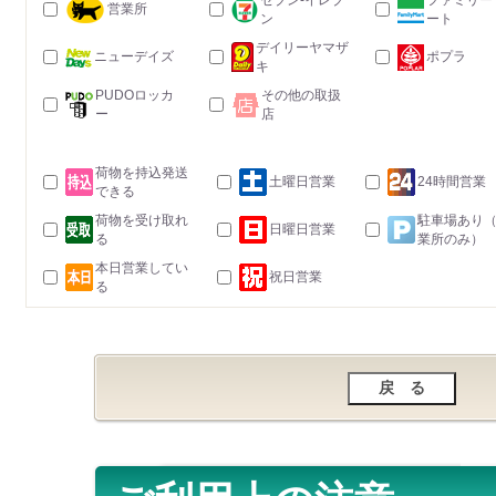
セブン-イレブ
ファミリー
営業所
ン
ート
デイリーヤマザ
ニューデイズ
ポプラ
キ
PUDOロッカ
その他の取扱
ー
店
荷物を持込発送
土曜日営業
24時間営業
できる
荷物を受け取れ
駐車場あり
日曜日営業
る
業所のみ）
本日営業してい
祝日営業
る