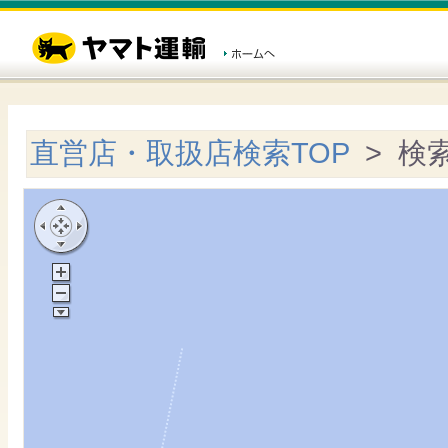
直営店・取扱店検索TOP
> 検