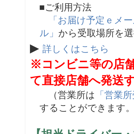
■ご利用方法
「お届け予定ｅメー
ル」
から受取場所を
▶
詳しくはこちら
※コンビニ等の店
て直接店舗へ発送
（営業所は
「営業所
することができます