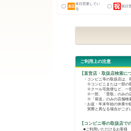
本日営業してい
祝日
る
ご利用上の注意
【直営店・取扱店検索に
・コンビニ等の取扱店は、荷
※コンビニまたは一部の取扱
※クール宅急便など、一部
※一部、「受取」のみの店
※「発送」のみの店舗検索
・お盆・年末年始の休業や臨
実際と異なる場合がござ
【コンビニ等の取扱店で
■ご利用いただけるお客様