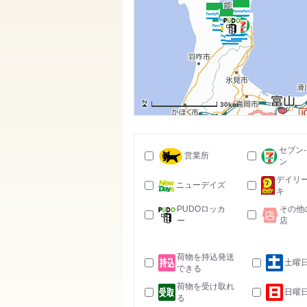
30km
セブン
営業所
ン
デイリ
ニューデイズ
キ
PUDOロッカ
その他
ー
店
荷物を持込発送
土曜
できる
荷物を受け取れ
日曜
る