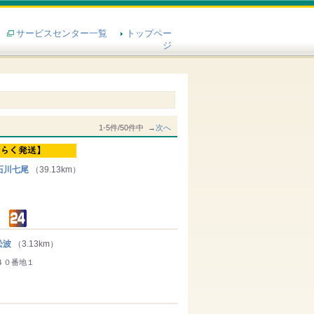
サービスセンター一覧
トップペー
ジ
1-5件/50件中 →
次へ
石川七尾
（39.13km）
松波
（3.13km）
４０番地１