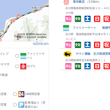
東米穀店
（3.59km）
石川県鳳珠郡能登町松波１０－４の
その他
ファミリーマート 能都
石川県 鳳珠郡能登町宇出津タ字１
©2026 ZENRIN DataCom
地図データ©2026 ZENRIN
コンビニ
地図閲覧規約
-イレブ
ファミリーマ
ヤマト運輸 石川珠洲営
ート
石川県珠洲市宝立町柏原申２－１
ーヤマザ
ポプラ
の取扱
日営業
24時間営業
駐車場あり（営
日営業
業所のみ）