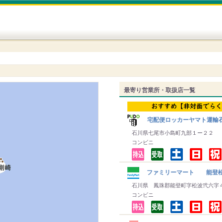
最寄り営業所・取扱店一覧
宅配便ロッカーヤマト運輸
石川県七尾市小島町九部１ー２２
コンビニ
ファミリーマート 能登
石川県 鳳珠郡能登町字松波弐六字
コンビニ