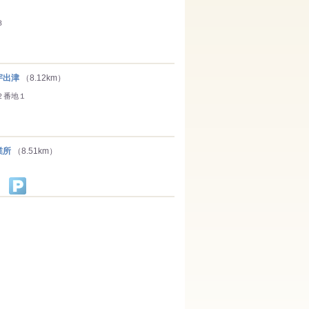
３
宇出津
（8.12km）
２番地１
業所
（8.51km）