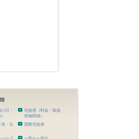
届け日・
宅急便（料金・取扱
係）
荷物関係）
り状・出
国際宅急便
）
ンバーズ
一覧から探す