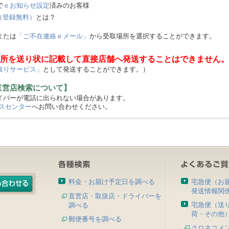
で
ｅお知らせ設定
済みのお客様
（登録無料）
とは？
または
「ご不在連絡ｅメール」
から受取場所を選択することができます。
所を送り状に記載して直接店舗へ発送することはできません。
取りサービス」
として発送することができます。）
直営店検索について】
バーが電話に出られない場合があります。
スセンター
へお問い合わせください。
料金・お届け予定日を調べる
宅急便（お
発送情報関
直営店・取扱店・ドライバーを
宅急便（送
調べる
荷・その他
郵便番号を調べる
クロネコメ