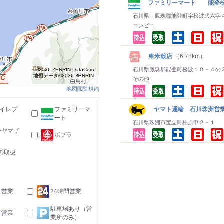
ファミリーマート 能登
石川県 鳳珠郡能登町字松波弐六字
コンビニ
東米穀店
（6.78km）
石川県鳳珠郡能登町松波１０－４の
©2026 ZENRIN DataCom
地図データ©2026 ZENRIN
その他
地図閲覧規約
-イレブ
ファミリーマ
ヤマト運輸 石川珠洲営
ート
石川県珠洲市宝立町柏原申２－１
ーヤマザ
ポプラ
の取扱
日営業
24時間営業
駐車場あり（営
日営業
業所のみ）