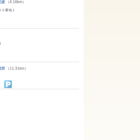
松波
（6.18km）
４０番地１
３
業所
（11.31km）