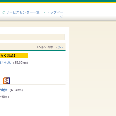
サービスセンター一覧
トップペー
ジ
1-5件/50件中 →
次へ
石川七尾
（35.69km）
宇出津
（6.04km）
２番地１