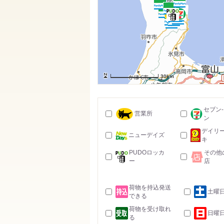
30km
セブン
営業所
ン
デイリ
ニューデイズ
キ
PUDOロッカ
その他
ー
店
荷物を持込発送
土曜
できる
荷物を受け取れ
日曜
る