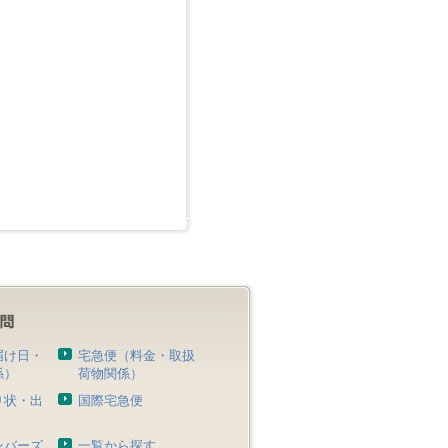
届け日・
宅急便（料金・取扱
係）
荷物関係）
り状・出
国際宅急便
）
ンバーズ
一覧から探す