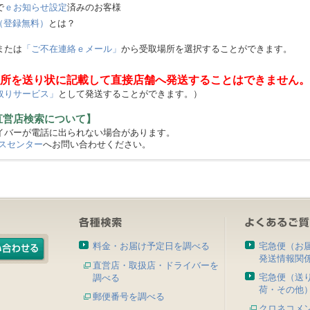
で
ｅお知らせ設定
済みのお客様
（登録無料）
とは？
または
「ご不在連絡ｅメール」
から受取場所を選択することができます。
所を送り状に記載して直接店舗へ発送することはできません。
取りサービス」
として発送することができます。）
直営店検索について】
バーが電話に出られない場合があります。
スセンター
へお問い合わせください。
料金・お届け予定日を調べる
宅急便（お
発送情報関
直営店・取扱店・ドライバーを
宅急便（送
調べる
荷・その他
郵便番号を調べる
クロネコメ