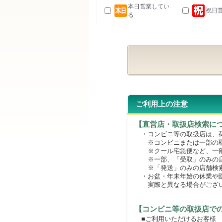
本日営業してい
祝日
る
ご利用上の注意
【直営店・取扱店検索に
・コンビニ等の取扱店は、荷
※コンビニまたは一部の取扱
※クール宅急便など、一部
※一部、「受取」のみの店
※「発送」のみの店舗検索
・お盆・年末年始の休業や臨
実際と異なる場合がござ
【コンビニ等の取扱店で
■ご利用いただけるお客様