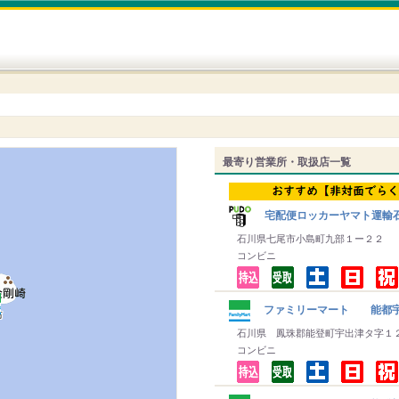
最寄り営業所・取扱店一覧
宅配便ロッカーヤマト運輸
石川県七尾市小島町九部１ー２２
コンビニ
ファミリーマート 能都
石川県 鳳珠郡能登町宇出津タ字１
コンビニ