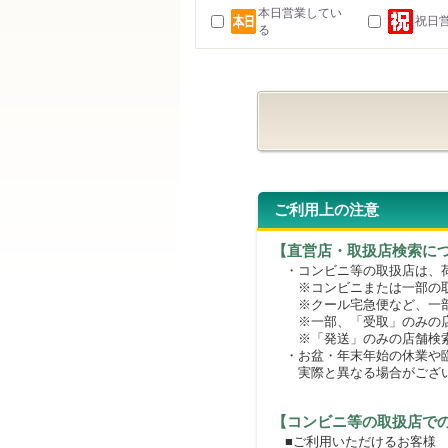
本日営業してい
祝日
る
ご利用上の注意
【直営店・取扱店検索に
・コンビニ等の取扱店は、荷
※コンビニまたは一部の取扱
※クール宅急便など、一部
※一部、「受取」のみの店
※「発送」のみの店舗検索
・お盆・年末年始の休業や臨
実際と異なる場合がござ
【コンビニ等の取扱店で
■ご利用いただけるお客様