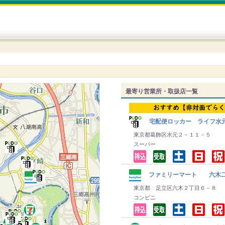
最寄り営業所・取扱店一覧
宅配便ロッカー ライフ水
東京都葛飾区水元２－１１－５
スーパー
ファミリーマート 六木
東京都 足立区六木２丁目６－８
コンビニ