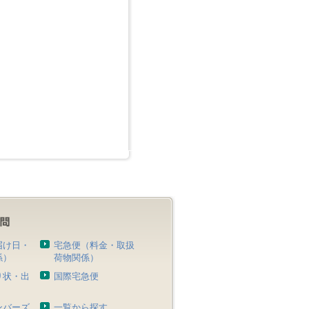
届け日・
宅急便（料金・取扱
係）
荷物関係）
り状・出
国際宅急便
）
ンバーズ
一覧から探す