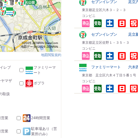
セブンイレブン 足立
東京都足立区六木３－２－３
コンビニ
セブンイレブン 足立
東京都足立区佐野１－３５－３
©2026 ZENRIN DataCom
地図データ©2026 ZENRIN
コンビニ
地図閲覧規約
ファミリーマート 六木
-イレブ
ファミリーマ
ート
東京都 足立区六木４丁目５番１号
ーヤマザ
コンビニ
ポプラ
の取扱
日営業
24時間営業
駐車場あり（営
日営業
業所のみ）