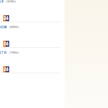
六木
（629m）
新広橋
（689m）
四丁目
（798m）