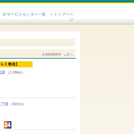
サービスセンター一覧
トップペー
ジ
1-5件/50件中 →
次へ
元店
（1.08km）
二丁目
（601m）