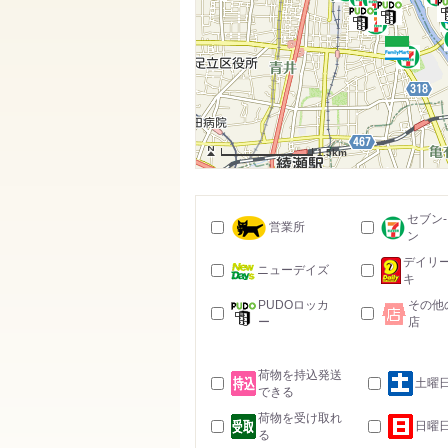
1.5km
セブン
営業所
ン
デイリ
ニューデイズ
キ
PUDOロッカ
その他
ー
店
荷物を持込発送
土曜
できる
荷物を受け取れ
日曜
る