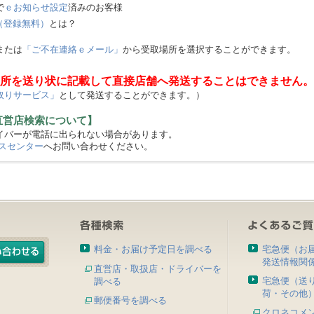
で
ｅお知らせ設定
済みのお客様
（登録無料）
とは？
または
「ご不在連絡ｅメール」
から受取場所を選択することができます。
所を送り状に記載して直接店舗へ発送することはできません。
取りサービス」
として発送することができます。）
直営店検索について】
バーが電話に出られない場合があります。
スセンター
へお問い合わせください。
料金・お届け予定日を調べる
宅急便（お
発送情報関
直営店・取扱店・ドライバーを
宅急便（送
調べる
荷・その他
郵便番号を調べる
クロネコメ