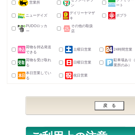
セブン-イレブ
ファミリー
営業所
ン
ート
デイリーヤマザ
ニューデイズ
ポプラ
キ
PUDOロッカ
その他の取扱
ー
店
荷物を持込発送
土曜日営業
24時間営業
できる
荷物を受け取れ
駐車場あり
日曜日営業
る
業所のみ）
本日営業してい
祝日営業
る