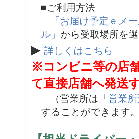
■ご利用方法
「お届け予定ｅメー
ル」
から受取場所を
▶
詳しくはこちら
※コンビニ等の店
て直接店舗へ発送
（営業所は
「営業所
することができます