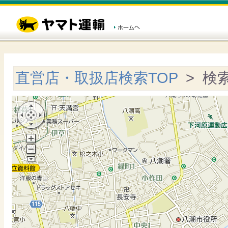
直営店・取扱店検索TOP
> 検