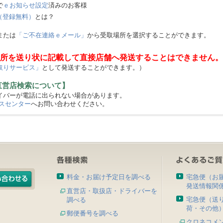
で
ｅお知らせ設定
済みのお客様
（登録無料）
とは？
または
「ご不在連絡ｅメール」
から受取場所を選択することができます。
所を送り状に記載して直接店舗へ発送することはできません。
取りサービス」
として発送することができます。）
直営店検索について】
バーが電話に出られない場合があります。
スセンター
へお問い合わせください。
料金・お届け予定日を調べる
宅急便（お
発送情報関
直営店・取扱店・ドライバーを
宅急便（送
調べる
荷・その他
郵便番号を調べる
クロネコメ