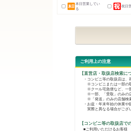
本日営業してい
祝日
る
ご利用上の注意
【直営店・取扱店検索に
・コンビニ等の取扱店は、荷
※コンビニまたは一部の取扱
※クール宅急便など、一部
※一部、「受取」のみの店
※「発送」のみの店舗検索
・お盆・年末年始の休業や臨
実際と異なる場合がござ
【コンビニ等の取扱店で
■ご利用いただけるお客様