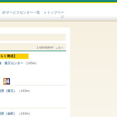
サービスセンター一覧
トップペー
ジ
1-5件/50件中 →
次へ
輸 柴又センター
（145m）
所（柴又）
（143m）
所（金町）
（143m）