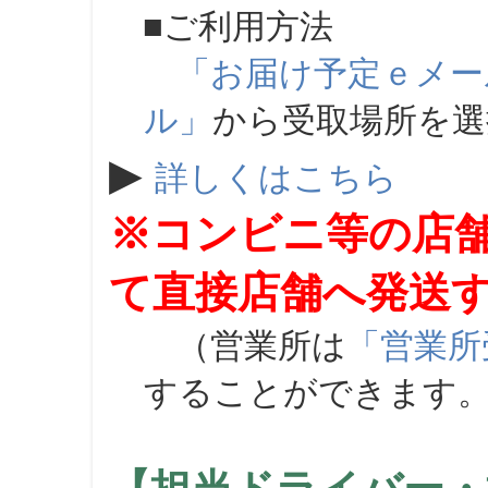
■ご利用方法
「お届け予定ｅメー
ル」
から受取場所を
▶
詳しくはこちら
※コンビニ等の店
て直接店舗へ発送
（営業所は
「営業所
することができます