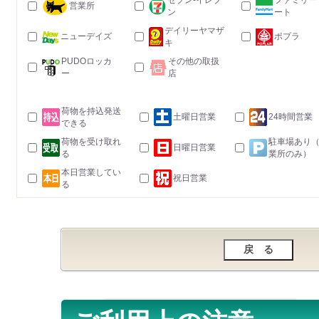
セブン-イレブ
ファミリー
営業所
ン
ート
デイリーヤマザ
ニューデイズ
ポプラ
キ
PUDOロッカ
その他の取扱
ー
店
荷物を持込発送
土曜日営業
24時間営業
できる
荷物を受け取れ
駐車場あり
日曜日営業
る
業所のみ）
本日営業してい
祝日営業
る