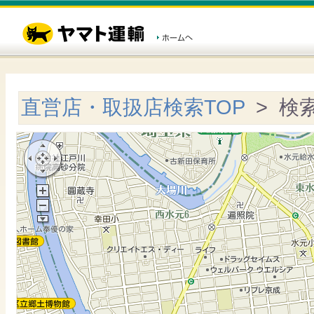
直営店・取扱店検索TOP
> 検