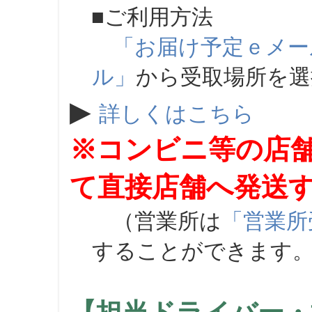
■ご利用方法
「お届け予定ｅメー
ル」
から受取場所を
▶
詳しくはこちら
※コンビニ等の店
て直接店舗へ発送
（営業所は
「営業所
することができます