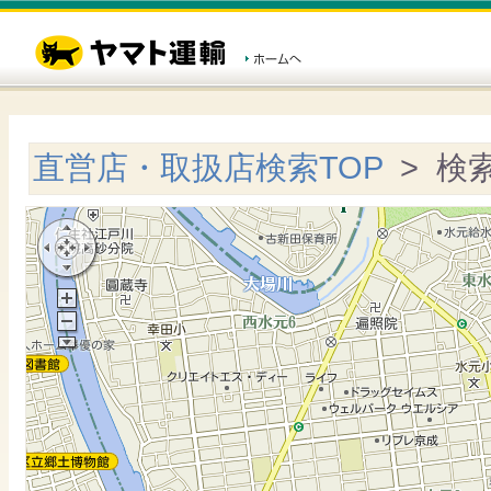
直営店・取扱店検索TOP
> 検