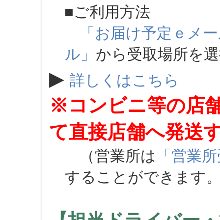
■ご利用方法
「お届け予定ｅメー
ル」
から受取場所を
▶
詳しくはこちら
※コンビニ等の店
て直接店舗へ発送
（営業所は
「営業所
することができます