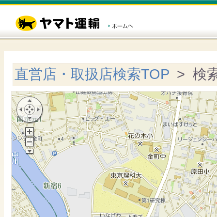
直営店・取扱店検索TOP
> 検