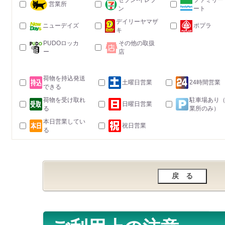
セブン-イレブ
ファミリー
営業所
ン
ート
デイリーヤマザ
ニューデイズ
ポプラ
キ
PUDOロッカ
その他の取扱
ー
店
荷物を持込発送
土曜日営業
24時間営業
できる
荷物を受け取れ
駐車場あり
日曜日営業
る
業所のみ）
本日営業してい
祝日営業
る