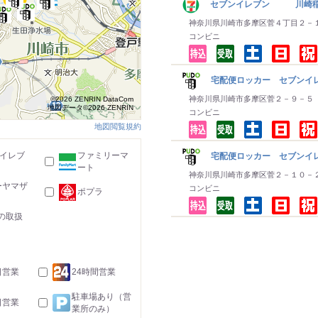
セブンイレブン 川崎
神奈川県川崎市多摩区菅４丁目２－
コンビニ
宅配便ロッカー セブンイレ
神奈川県川崎市多摩区菅２－９－５
©2026 ZENRIN DataCom
地図データ©2026 ZENRIN
コンビニ
地図閲覧規約
-イレブ
ファミリーマ
宅配便ロッカー セブンイレ
ート
神奈川県川崎市多摩区菅２－１０－
ーヤマザ
コンビニ
ポプラ
の取扱
日営業
24時間営業
駐車場あり（営
日営業
業所のみ）