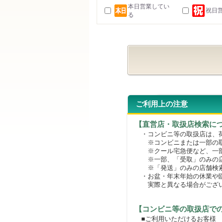
本日営業してい
祝日
る
ご利用上の注意
【直営店・取扱店検索に
・コンビニ等の取扱店は、荷
※コンビニまたは一部の取扱
※クール宅急便など、一部
※一部、「受取」のみの店
※「発送」のみの店舗検索
・お盆・年末年始の休業や臨
実際と異なる場合がござ
【コンビニ等の取扱店で
■ご利用いただけるお客様