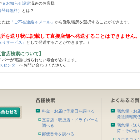
で
ｅお知らせ設定
済みのお客様
（登録無料）
とは？
または
「ご不在連絡ｅメール」
から受取場所を選択することができます。
所を送り状に記載して直接店舗へ発送することはできません。
取りサービス」
として発送することができます。）
直営店検索について】
バーが電話に出られない場合があります。
スセンター
へお問い合わせください。
料金・お届け予定日を調べる
宅急便（お
発送情報関
直営店・取扱店・ドライバーを
宅急便（送
調べる
荷・その他
郵便番号を調べる
クロネコメ