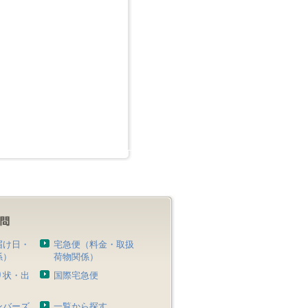
届け日・
宅急便（料金・取扱
係）
荷物関係）
り状・出
国際宅急便
）
ンバーズ
一覧から探す