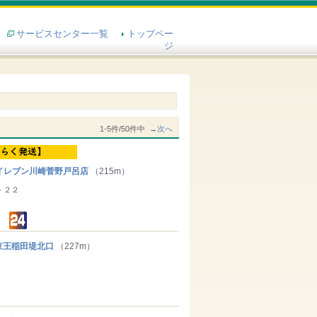
サービスセンター一覧
トップペー
ジ
1-5件/50件中 →
次へ
イレブン川崎菅野戸呂店
（215m）
－２２
王稲田堤北口
（227m）