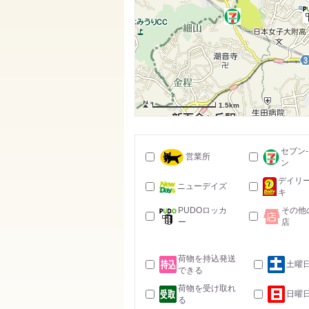
1.5km
セブン
営業所
ン
デイリ
ニューデイズ
キ
PUDOロッカ
その他
ー
店
荷物を持込発送
土曜
できる
荷物を受け取れ
日曜
る