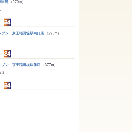
稲田堤
（270m）
１
ブン 京王稲田堤駅南口店
（295m）
ブン 京王稲田堤駅前店
（377m）
２３