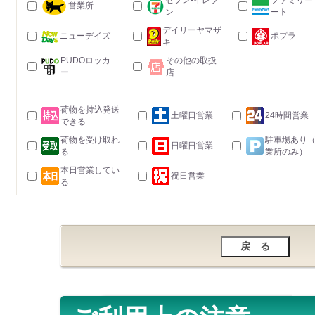
セブン-イレブ
ファミリー
営業所
ン
ート
デイリーヤマザ
ニューデイズ
ポプラ
キ
PUDOロッカ
その他の取扱
ー
店
荷物を持込発送
土曜日営業
24時間営業
できる
荷物を受け取れ
駐車場あり
日曜日営業
る
業所のみ）
本日営業してい
祝日営業
る