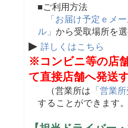
■ご利用方法
「お届け予定ｅメー
ル」
から受取場所を
▶
詳しくはこちら
※コンビニ等の店
て直接店舗へ発送
（営業所は
「営業所
することができます