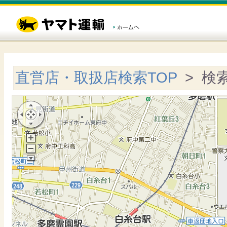
直営店・取扱店検索TOP
> 検