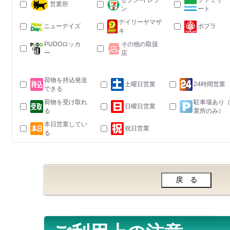
セブン-イレブ
ファミリー
営業所
ン
ート
デイリーヤマザ
ニューデイズ
ポプラ
キ
PUDOロッカ
その他の取扱
ー
店
荷物を持込発送
土曜日営業
24時間営業
できる
荷物を受け取れ
駐車場あり
日曜日営業
る
業所のみ）
本日営業してい
祝日営業
る