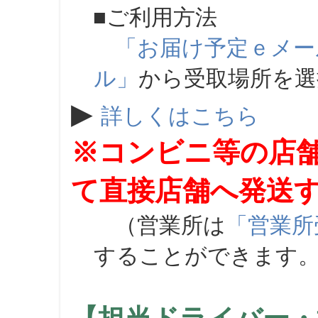
■ご利用方法
「お届け予定ｅメー
ル」
から受取場所を
▶
詳しくはこちら
※コンビニ等の店
て直接店舗へ発送
（営業所は
「営業所
することができます