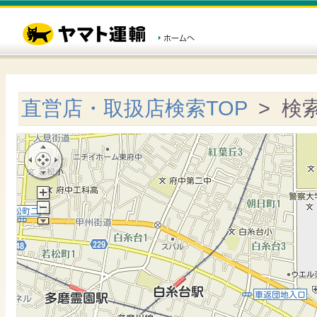
直営店・取扱店検索TOP
> 検