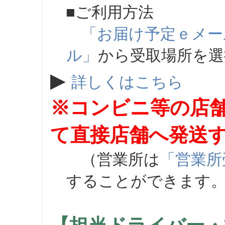
■ご利用方法
「お届け予定ｅメー
ル」
から受取場所を
▶
詳しくはこちら
※コンビニ等の店
て直接店舗へ発送
（営業所は
「営業所
することができます