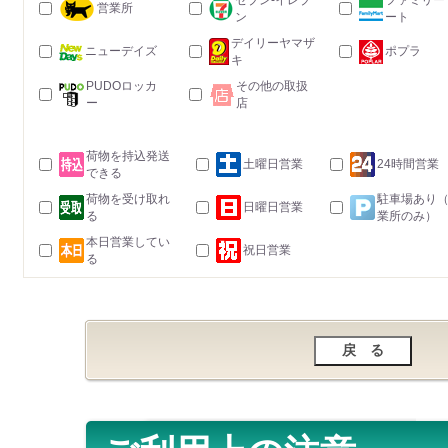
セブン-イレブ
ファミリー
営業所
ン
ート
デイリーヤマザ
ニューデイズ
ポプラ
キ
PUDOロッカ
その他の取扱
ー
店
荷物を持込発送
土曜日営業
24時間営業
できる
荷物を受け取れ
駐車場あり
日曜日営業
る
業所のみ）
本日営業してい
祝日営業
る