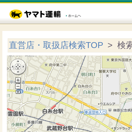
直営店・取扱店検索TOP
> 検