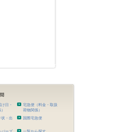
届け日・
宅急便（料金・取扱
係）
荷物関係）
り状・出
国際宅急便
）
ンバーズ
一覧から探す