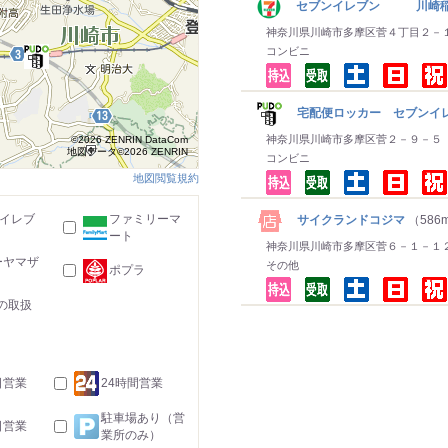
セブンイレブン 川崎
神奈川県川崎市多摩区菅４丁目２－
コンビニ
宅配便ロッカー セブンイレ
神奈川県川崎市多摩区菅２－９－５
©2026 ZENRIN DataCom
地図データ©2026 ZENRIN
コンビニ
地図閲覧規約
-イレブ
ファミリーマ
サイクランドコジマ
（586
ート
神奈川県川崎市多摩区菅６－１－１
ーヤマザ
その他
ポプラ
の取扱
日営業
24時間営業
駐車場あり（営
日営業
業所のみ）