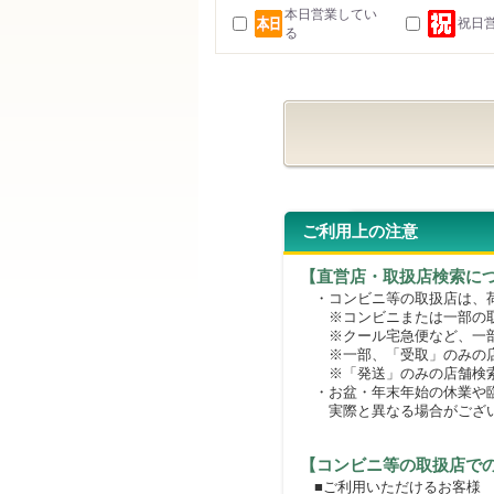
本日営業してい
祝日
る
ご利用上の注意
【直営店・取扱店検索に
・コンビニ等の取扱店は、荷
※コンビニまたは一部の取扱
※クール宅急便など、一部
※一部、「受取」のみの店
※「発送」のみの店舗検索
・お盆・年末年始の休業や臨
実際と異なる場合がござ
【コンビニ等の取扱店で
■ご利用いただけるお客様