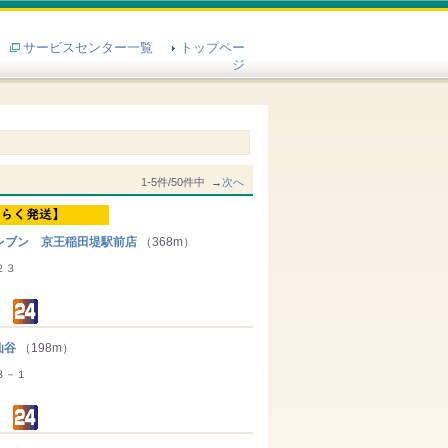
サービスセンター一覧
トップペー
ジ
1-5件/50件中 →
次へ
ブン 京王稲田堤駅前店
（368m）
２３
仙谷
（198m）
８－１