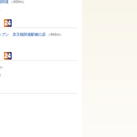
稲田堤
（460m）
１
ブン 京王稲田堤駅南口店
（466m）
m）
２