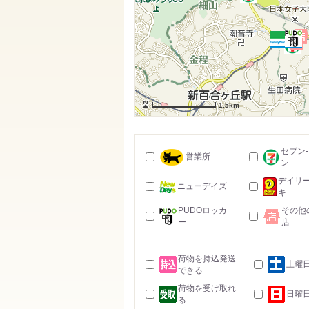
1.5km
セブン
営業所
ン
デイリ
ニューデイズ
キ
PUDOロッカ
その他
ー
店
荷物を持込発送
土曜
できる
荷物を受け取れ
日曜
る