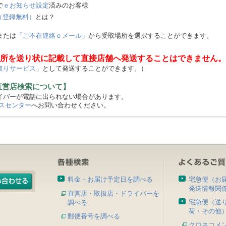
で
ｅお知らせ設定
済みのお客様
（登録無料）
とは？
または
「ご不在連絡ｅメール」
から受取場所を選択することができます。
所を送り状に記載して直接店舗へ発送することはできません。
取りサービス」
として発送することができます。）
直営店検索について】
バーが電話に出られない場合があります。
スセンター
へお問い合わせください。
料金・お届け予定日を調べる
宅急便（お
発送情報関
直営店・取扱店・ドライバーを
宅急便（送
調べる
荷・その他
郵便番号を調べる
クロネコメ