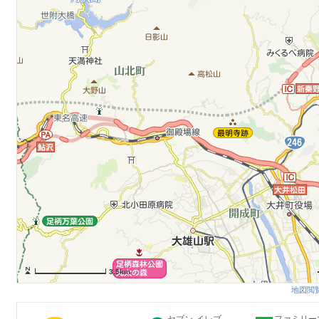
3.5km
地図閲