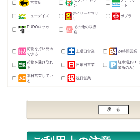
セブン-イレブ
ファミリー
営業所
ン
ート
デイリーヤマザ
ニューデイズ
ポプラ
キ
PUDOロッカ
その他の取扱
ー
店
荷物を持込発送
土曜日営業
24時間営業
できる
荷物を受け取れ
駐車場あり
日曜日営業
る
業所のみ）
本日営業してい
祝日営業
る