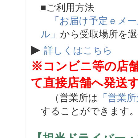
■ご利用方法
「お届け予定ｅメー
ル」
から受取場所を
▶
詳しくはこちら
※コンビニ等の店
て直接店舗へ発送
（営業所は
「営業所
することができます