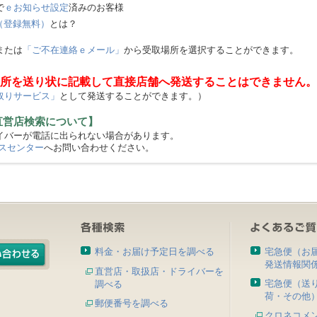
で
ｅお知らせ設定
済みのお客様
（登録無料）
とは？
または
「ご不在連絡ｅメール」
から受取場所を選択することができます。
所を送り状に記載して直接店舗へ発送することはできません。
取りサービス」
として発送することができます。）
直営店検索について】
バーが電話に出られない場合があります。
スセンター
へお問い合わせください。
料金・お届け予定日を調べる
宅急便（お
発送情報関
直営店・取扱店・ドライバーを
宅急便（送
調べる
荷・その他
郵便番号を調べる
クロネコメ