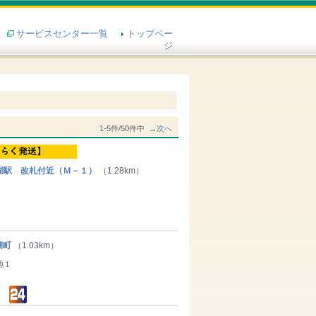
サービスセンター一覧
トップペー
ジ
1-5件/50件中 →
次へ
駅 改札付近（Ｍ－１）
（1.28km）
湖町
（1.03km）
地１