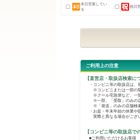
本日営業してい
祝日
る
ご利用上の注意
【直営店・取扱店検索に
・コンビニ等の取扱店は、荷
※コンビニまたは一部の取扱
※クール宅急便など、一部
※一部、「受取」のみの店
※「発送」のみの店舗検索
・お盆・年末年始の休業や臨
実際と異なる場合がござ
【コンビニ等の取扱店で
■ご利用いただけるお客様