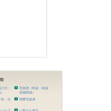
届け日・
宅急便（料金・取扱
係）
荷物関係）
り状・出
国際宅急便
）
ンバーズ
一覧から探す