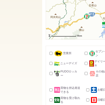
5km
セブン
営業所
ン
デイリ
ニューデイズ
キ
PUDOロッカ
その他
ー
店
荷物を持込発送
土曜
できる
荷物を受け取れ
日曜
る