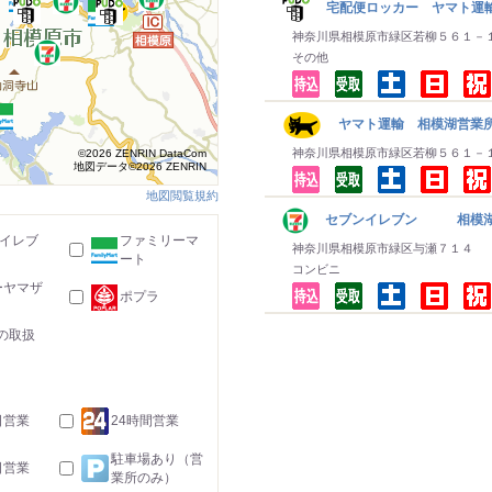
宅配便ロッカー ヤマト運
神奈川県相模原市緑区若柳５６１－
その他
ヤマト運輸 相模湖営業所
神奈川県相模原市緑区若柳５６１－
©2026 ZENRIN DataCom
地図データ©2026 ZENRIN
地図閲覧規約
セブンイレブン 相模湖
-イレブ
ファミリーマ
神奈川県相模原市緑区与瀬７１４
ート
コンビニ
ーヤマザ
ポプラ
の取扱
日営業
24時間営業
駐車場あり（営
日営業
業所のみ）