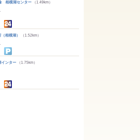
輸 相模湖センター
（1.49km）
１
（相模湖）
（1.52km）
１
インター
（1.75km）