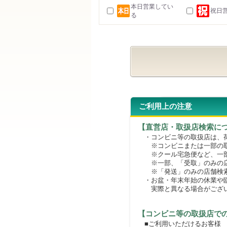
本日営業してい
祝日
る
ご利用上の注意
【直営店・取扱店検索に
・コンビニ等の取扱店は、荷
※コンビニまたは一部の取扱
※クール宅急便など、一部
※一部、「受取」のみの店
※「発送」のみの店舗検索
・お盆・年末年始の休業や臨
実際と異なる場合がござ
【コンビニ等の取扱店で
■ご利用いただけるお客様