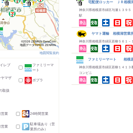
宅配便ロッカー ＪＲ相模湖
神奈川県相模原市緑区与瀬１３９５
駅
ヤマト運輸 相模湖営業所
神奈川県相模原市緑区若柳５６１－
©2026 ZENRIN DataCom
地図データ©2026 ZENRIN
地図閲覧規約
ファミリーマート 相模
-イレブ
ファミリーマ
神奈川県相模原市緑区若柳１４１３
ート
コンビニ
ーヤマザ
ポプラ
の取扱
日営業
24時間営業
駐車場あり（営
日営業
業所のみ）