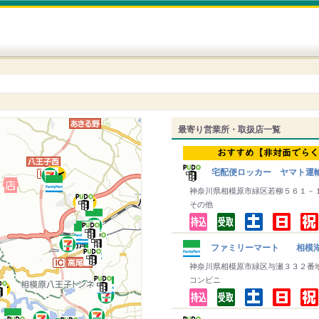
最寄り営業所・取扱店一覧
宅配便ロッカー ヤマト運
神奈川県相模原市緑区若柳５６１－
その他
ファミリーマート 相模
神奈川県相模原市緑区与瀬３３２番
コンビニ