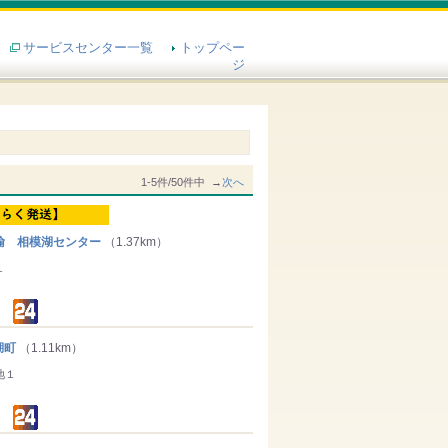
サービスセンター一覧
トップペー
ジ
1-5件/50件中 →
次へ
輸 相模湖センター
（1.37km）
１
湖町
（1.11km）
地１