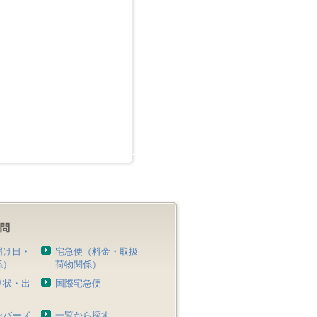
届け日・
宅急便（料金・取扱
係）
荷物関係）
り状・出
国際宅急便
）
ンバーズ
一覧から探す