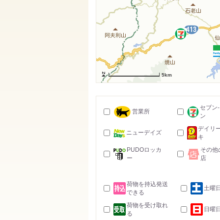
5km
セブン
営業所
ン
デイリ
ニューデイズ
キ
PUDOロッカ
その他
ー
店
荷物を持込発送
土曜
できる
荷物を受け取れ
日曜
る