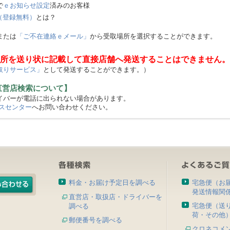
で
ｅお知らせ設定
済みのお客様
（登録無料）
とは？
または
「ご不在連絡ｅメール」
から受取場所を選択することができます。
所を送り状に記載して直接店舗へ発送することはできません。
取りサービス」
として発送することができます。）
直営店検索について】
バーが電話に出られない場合があります。
スセンター
へお問い合わせください。
料金・お届け予定日を調べる
宅急便（お
発送情報関
直営店・取扱店・ドライバーを
宅急便（送
調べる
荷・その他
郵便番号を調べる
クロネコメ