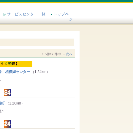
サービスセンター一覧
トップペー
ジ
1-5件/50件中 →
次へ
輸 相模湖センター
（1.24km）
１
湖町
（1.26km）
地１