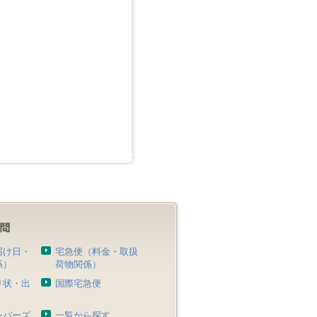
届け日・
宅急便（料金・取扱
係）
荷物関係）
り状・出
国際宅急便
）
ンバーズ
一覧から探す