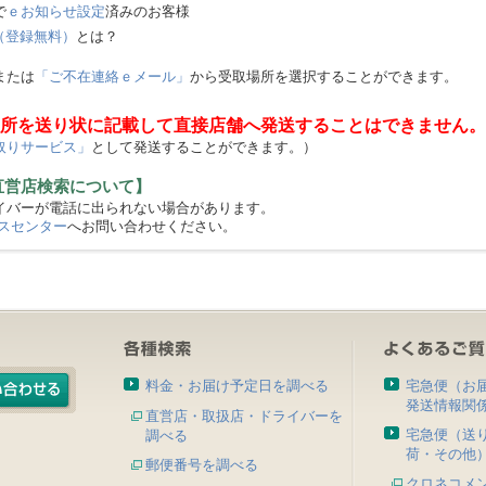
で
ｅお知らせ設定
済みのお客様
（登録無料）
とは？
または
「ご不在連絡ｅメール」
から受取場所を選択することができます。
所を送り状に記載して直接店舗へ発送することはできません。
取りサービス」
として発送することができます。）
直営店検索について】
バーが電話に出られない場合があります。
スセンター
へお問い合わせください。
料金・お届け予定日を調べる
宅急便（お
発送情報関
直営店・取扱店・ドライバーを
宅急便（送
調べる
荷・その他
郵便番号を調べる
クロネコメ