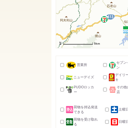
5km
セブン
営業所
ン
デイリ
ニューデイズ
キ
PUDOロッカ
その他
ー
店
荷物を持込発送
土曜
できる
荷物を受け取れ
日曜
る