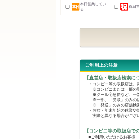
本日営業してい
祝日
る
ご利用上の注意
【直営店・取扱店検索に
・コンビニ等の取扱店は、荷
※コンビニまたは一部の取扱
※クール宅急便など、一部
※一部、「受取」のみの店
※「発送」のみの店舗検索
・お盆・年末年始の休業や臨
実際と異なる場合がござ
【コンビニ等の取扱店で
■ご利用いただけるお客様