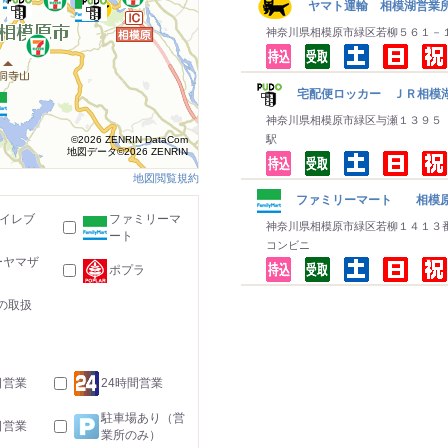
ヤマト運輸 相模湖営業所
神奈川県相模原市緑区若柳５６１－
宅配便ロッカー ＪＲ相模湖
神奈川県相模原市緑区与瀬１３９５
駅
©2026 ZENRIN DataCom
地図データ©2026 ZENRIN
地図閲覧規約
ファミリーマート 相模
-イレブ
ファミリーマ
神奈川県相模原市緑区若柳１４１３
ート
コンビニ
ーヤマザ
ポプラ
の取扱
日営業
24時間営業
駐車場あり（営
日営業
業所のみ）