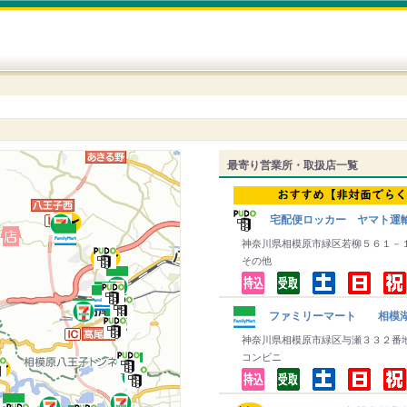
最寄り営業所・取扱店一覧
宅配便ロッカー ヤマト運
神奈川県相模原市緑区若柳５６１－
その他
ファミリーマート 相模
神奈川県相模原市緑区与瀬３３２番
コンビニ