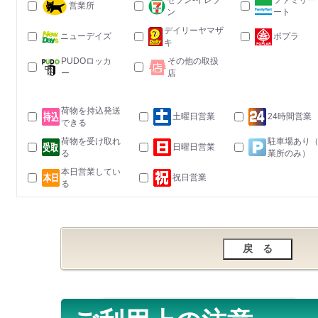
セブン-イレブ
ファミリー
営業所
ン
ート
デイリーヤマザ
ニューデイズ
ポプラ
キ
PUDOロッカ
その他の取扱
ー
店
荷物を持込発送
土曜日営業
24時間営業
できる
荷物を受け取れ
駐車場あり
日曜日営業
る
業所のみ）
本日営業してい
祝日営業
る