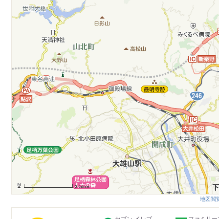
3.5km
地図閲