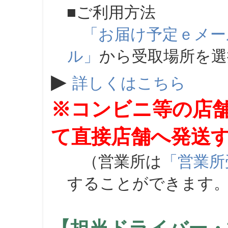
■ご利用方法
「お届け予定ｅメー
ル」
から受取場所を
▶
詳しくはこちら
※コンビニ等の店
て直接店舗へ発送
（営業所は
「営業所
することができます