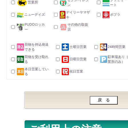
セブン-イレブ
ファミリー
営業所
ン
ート
デイリーヤマザ
ニューデイズ
ポプラ
キ
PUDOロッカ
その他の取扱
ー
店
荷物を持込発送
土曜日営業
24時間営業
できる
荷物を受け取れ
駐車場あり
日曜日営業
る
業所のみ）
本日営業してい
祝日営業
る