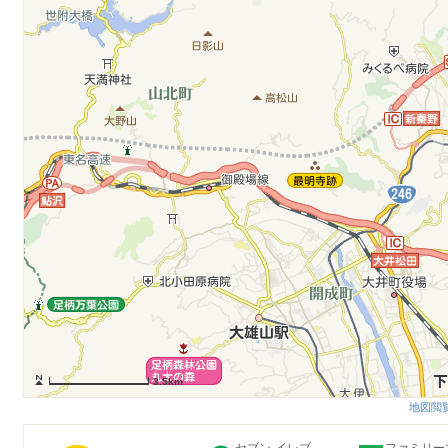
3.5km
地図閲