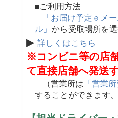
■ご利用方法
「お届け予定ｅメー
ル」
から受取場所を
▶
詳しくはこちら
※コンビニ等の店
て直接店舗へ発送
（営業所は
「営業所
することができます