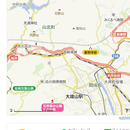
3.5km
地図閲