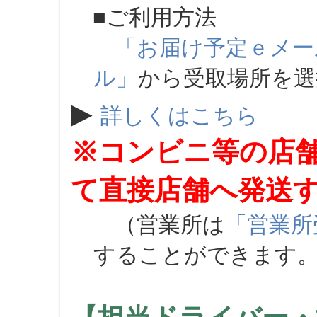
■ご利用方法
「お届け予定ｅメー
ル」
から受取場所を
▶
詳しくはこちら
※コンビニ等の店
て直接店舗へ発送
（営業所は
「営業所
することができます