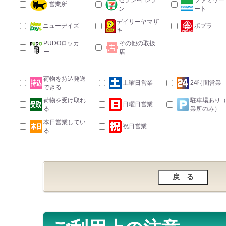
セブン-イレブ
ファミリー
営業所
ン
ート
デイリーヤマザ
ニューデイズ
ポプラ
キ
PUDOロッカ
その他の取扱
ー
店
荷物を持込発送
土曜日営業
24時間営業
できる
荷物を受け取れ
駐車場あり
日曜日営業
る
業所のみ）
本日営業してい
祝日営業
る