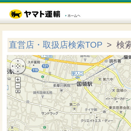
直営店・取扱店検索TOP
> 検