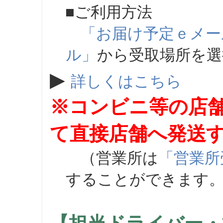
■ご利用方法
「お届け予定ｅメー
ル」
から受取場所を
▶
詳しくはこちら
※コンビニ等の店
て直接店舗へ発送
（営業所は
「営業所
することができます