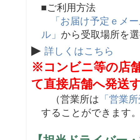
■ご利用方法
「お届け予定ｅメー
ル」
から受取場所を
▶
詳しくはこちら
※コンビニ等の店
て直接店舗へ発送
（営業所は
「営業所
することができます