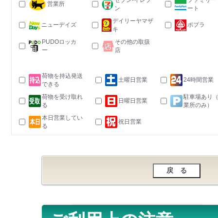
セブン-イレブ
ファミリー
営業所
ン
ート
デイリーヤマザ
ニューデイズ
ポプラ
キ
PUDOロッカ
その他の取扱
ー
店
荷物を持込発送
土曜日営業
24時間営業
できる
荷物を受け取れ
駐車場あり
日曜日営業
る
業所のみ）
本日営業してい
祝日営業
る