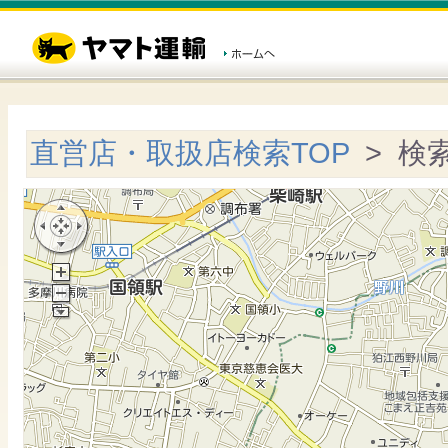
直営店・取扱店検索TOP
> 検