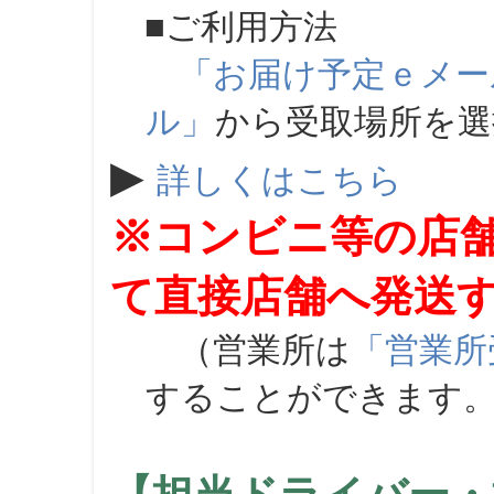
■ご利用方法
「お届け予定ｅメー
ル」
から受取場所を
▶
詳しくはこちら
※コンビニ等の店
て直接店舗へ発送
（営業所は
「営業所
することができます