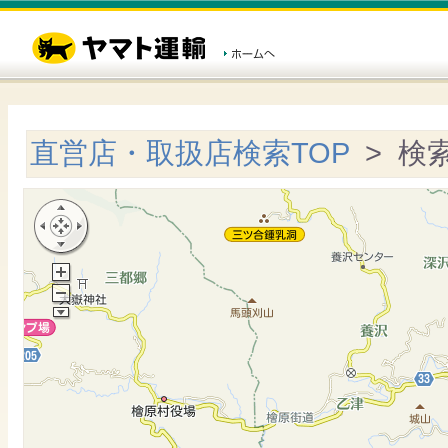
直営店・取扱店検索TOP
> 検