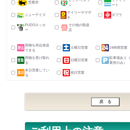
セブン-イレブ
ファミリー
営業所
ン
ート
デイリーヤマザ
ニューデイズ
ポプラ
キ
PUDOロッカ
その他の取扱
ー
店
荷物を持込発送
土曜日営業
24時間営業
できる
荷物を受け取れ
駐車場あり
日曜日営業
る
業所のみ）
本日営業してい
祝日営業
る