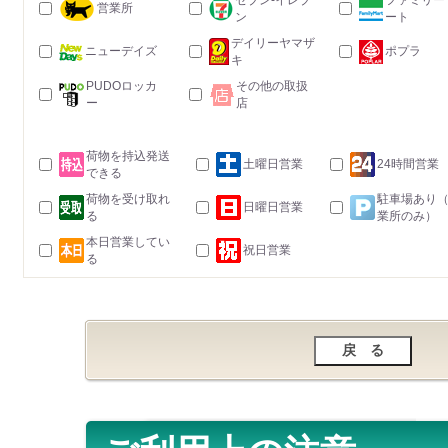
セブン-イレブ
ファミリー
営業所
ン
ート
デイリーヤマザ
ニューデイズ
ポプラ
キ
PUDOロッカ
その他の取扱
ー
店
荷物を持込発送
土曜日営業
24時間営業
できる
荷物を受け取れ
駐車場あり
日曜日営業
る
業所のみ）
本日営業してい
祝日営業
る