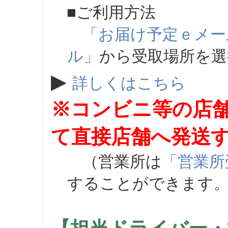
■ご利用方法
「お届け予定ｅメー
ル」
から受取場所を
▶
詳しくはこちら
※コンビニ等の店
て直接店舗へ発送
（営業所は
「営業所
することができます