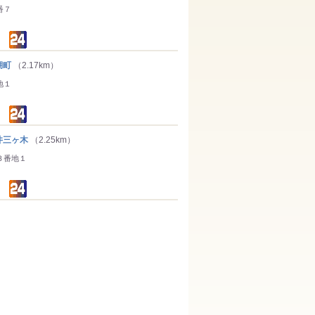
番７
湖町
（2.17km）
地１
井三ヶ木
（2.25km）
３番地１