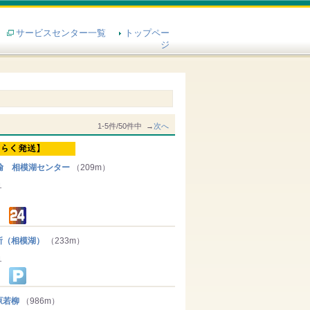
サービスセンター一覧
トップペー
ジ
1-5件/50件中 →
次へ
輸 相模湖センター
（209m）
１
（相模湖）
（233m）
１
原若柳
（986m）