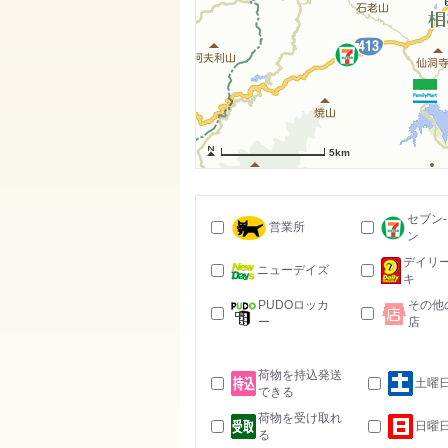
5km
セブン
営業所
ン
デイリ
ニューデイズ
キ
PUDOロッカ
その他
ー
店
荷物を持込発送
土曜
できる
荷物を受け取れ
日曜
る