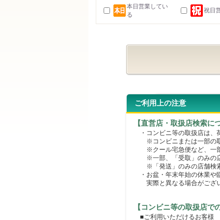
本日営業してい
祝日
る
ご利用上の注意
【直営店・取扱店検索に
・コンビニ等の取扱店は、荷
※コンビニまたは一部の取扱
※クール宅急便など、一部
※一部、「受取」のみの店
※「発送」のみの店舗検索
・お盆・年末年始の休業や臨
実際と異なる場合がござ
【コンビニ等の取扱店で
■ご利用いただけるお客様