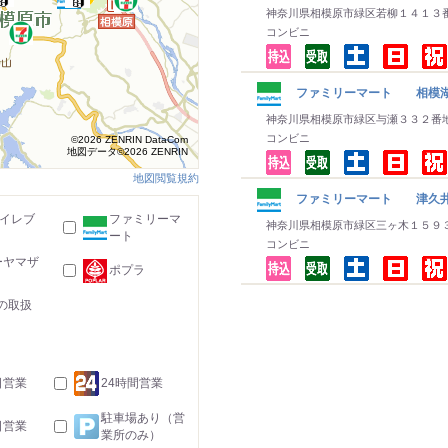
神奈川県相模原市緑区若柳１４１３
コンビニ
ファミリーマート 相模
神奈川県相模原市緑区与瀬３３２番
コンビニ
©2026 ZENRIN DataCom
地図データ©2026 ZENRIN
地図閲覧規約
ファミリーマート 津久
-イレブ
ファミリーマ
神奈川県相模原市緑区三ヶ木１５９
ート
コンビニ
ーヤマザ
ポプラ
の取扱
日営業
24時間営業
駐車場あり（営
日営業
業所のみ）