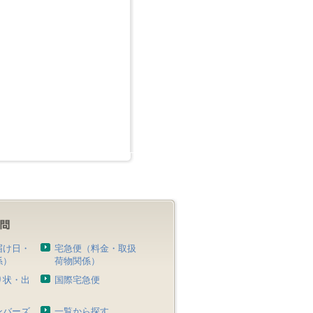
届け日・
宅急便（料金・取扱
係）
荷物関係）
り状・出
国際宅急便
）
ンバーズ
一覧から探す