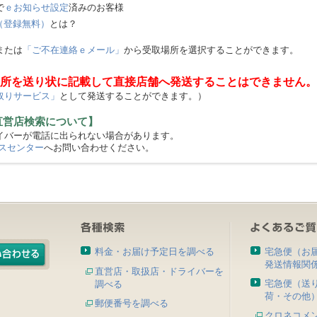
で
ｅお知らせ設定
済みのお客様
（登録無料）
とは？
または
「ご不在連絡ｅメール」
から受取場所を選択することができます。
所を送り状に記載して直接店舗へ発送することはできません。
取りサービス」
として発送することができます。）
直営店検索について】
バーが電話に出られない場合があります。
スセンター
へお問い合わせください。
料金・お届け予定日を調べる
宅急便（お
発送情報関
直営店・取扱店・ドライバーを
宅急便（送
調べる
荷・その他
郵便番号を調べる
クロネコメ