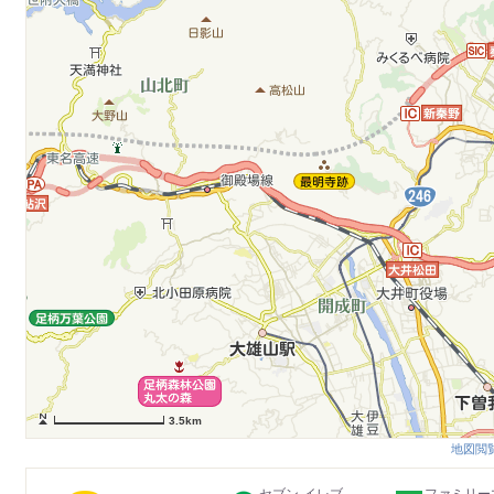
3.5km
地図閲