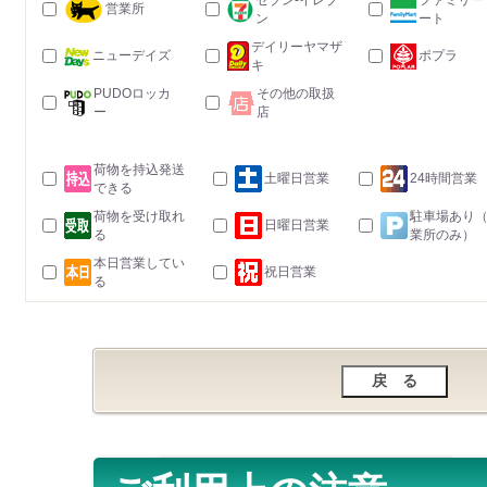
セブン-イレブ
ファミリー
営業所
ン
ート
デイリーヤマザ
ニューデイズ
ポプラ
キ
PUDOロッカ
その他の取扱
ー
店
荷物を持込発送
土曜日営業
24時間営業
できる
荷物を受け取れ
駐車場あり
日曜日営業
る
業所のみ）
本日営業してい
祝日営業
る