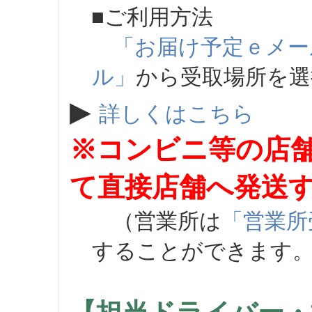
■ご利用方法
「お届け予定ｅメー
ル」
から受取場所を
▶
詳しくはこちら
※コンビニ等の店
て直接店舗へ発送
（営業所は
「営業所
することができます