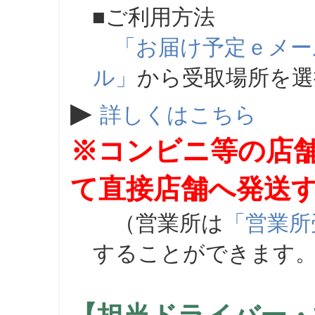
■ご利用方法
「お届け予定ｅメー
ル」
から受取場所を
▶
詳しくはこちら
※コンビニ等の店
て直接店舗へ発送
（営業所は
「営業所
することができます