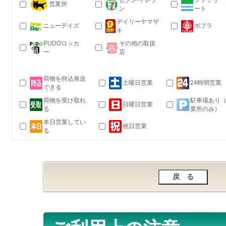
セブン-イレブ
ファミリー
営業所
ン
ート
デイリーヤマザ
ニューデイズ
ポプラ
キ
PUDOロッカ
その他の取扱
ー
店
荷物を持込発送
土曜日営業
24時間営業
できる
荷物を受け取れ
駐車場あり
日曜日営業
る
業所のみ）
本日営業してい
祝日営業
る