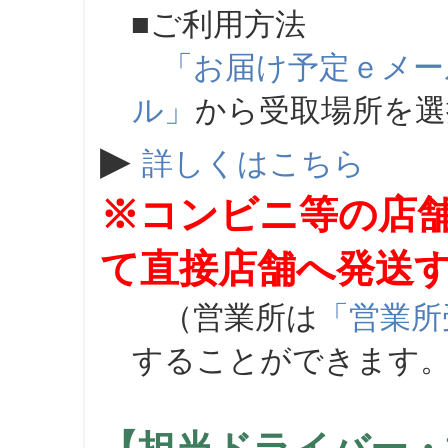
■ご利用方法
「お届け予定ｅメー
ル」
から受取場所を
▶
詳しくはこちら
※コンビニ等の店
て直接店舗へ発送
（営業所は
「営業所
することができます