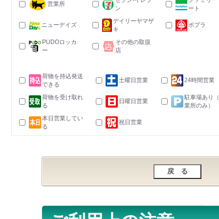
セブン-イレブ
ファミリー
営業所
ン
ート
デイリーヤマザ
ニューデイズ
ポプラ
キ
PUDOロッカ
その他の取扱
ー
店
荷物を持込発送
土曜日営業
24時間営業
できる
荷物を受け取れ
駐車場あり
日曜日営業
る
業所のみ）
本日営業してい
祝日営業
る