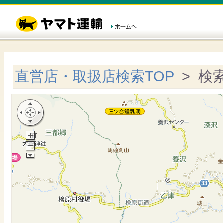
直営店・取扱店検索TOP
> 検