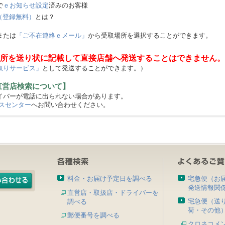
で
ｅお知らせ設定
済みのお客様
（登録無料）
とは？
または
「ご不在連絡ｅメール」
から受取場所を選択することができます。
所を送り状に記載して直接店舗へ発送することはできません。
取りサービス」
として発送することができます。）
直営店検索について】
バーが電話に出られない場合があります。
スセンター
へお問い合わせください。
料金・お届け予定日を調べる
宅急便（お
発送情報関
直営店・取扱店・ドライバーを
宅急便（送
調べる
荷・その他
郵便番号を調べる
クロネコメ