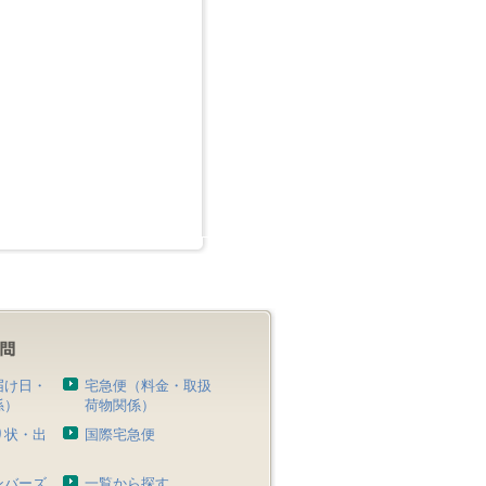
届け日・
宅急便（料金・取扱
係）
荷物関係）
り状・出
国際宅急便
）
ンバーズ
一覧から探す