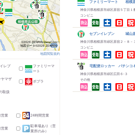
ファミリーマート 相模原
神奈川県相模原市緑区原宿５丁目１
コンビニ
セブンイレブン 城山原
神奈川県相模原市緑区原宿２－８－
©2026 ZENRIN DataCom
地図データ©2026 ZENRIN
コンビニ
地図閲覧規約
宅配便ロッカー パチンコ＆
-イレブ
ファミリーマ
ート
神奈川県相模原市緑区広田６‐３
ーヤマザ
その他
ポプラ
の取扱
日営業
24時間営業
駐車場あり（営
日営業
業所のみ）