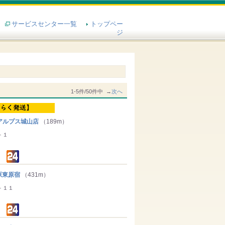
サービスセンター一覧
トップペー
ジ
1-5件/50件中 →
次へ
アルプス城山店
（189m）
－１
原東原宿
（431m）
－１１