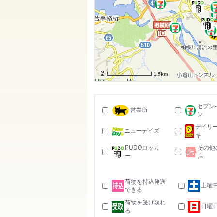
1.5km
セブン
営業所
ン
デイリ
ニューデイズ
キ
PUDOロッカ
その他
ー
店
荷物を持込発送
土曜
できる
荷物を受け取れ
日曜
る