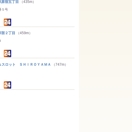
原宿五丁目
（435m）
番５号
宿２丁目
（459m）
３
スロット ＳＨＩＲＯＹＡＭＡ
（747m）