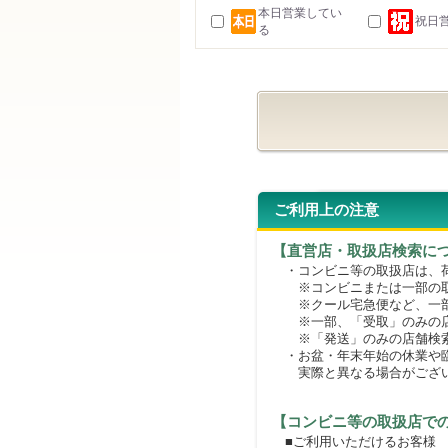
本日営業してい
祝日
る
ご利用上の注意
【直営店・取扱店検索に
・コンビニ等の取扱店は、荷
※コンビニまたは一部の取扱
※クール宅急便など、一部
※一部、「受取」のみの店
※「発送」のみの店舗検索
・お盆・年末年始の休業や臨
実際と異なる場合がござ
【コンビニ等の取扱店で
■ご利用いただけるお客様