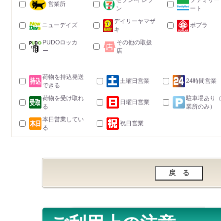
セブン-イレブ
ファミリー
営業所
ン
ート
デイリーヤマザ
ニューデイズ
ポプラ
キ
PUDOロッカ
その他の取扱
ー
店
荷物を持込発送
土曜日営業
24時間営業
できる
荷物を受け取れ
駐車場あり
日曜日営業
る
業所のみ）
本日営業してい
祝日営業
る