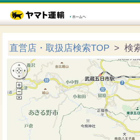
直営店・取扱店検索TOP
> 検