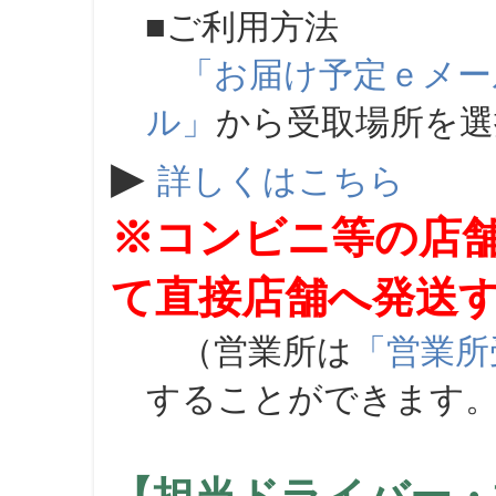
■ご利用方法
「お届け予定ｅメー
ル」
から受取場所を
▶
詳しくはこちら
※コンビニ等の店
て直接店舗へ発送
（営業所は
「営業所
することができます