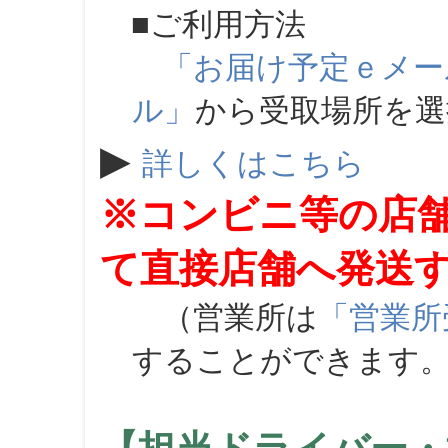
■ご利用方法
「お届け予定ｅメー
ル」
から受取場所を
▶
詳しくはこちら
※コンビニ等の店
て直接店舗へ発送
（営業所は
「営業所
することができます