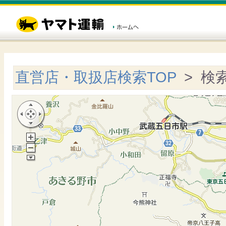
直営店・取扱店検索TOP
> 検