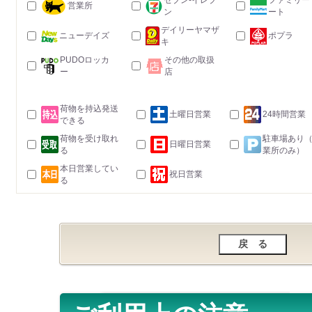
セブン-イレブ
ファミリー
営業所
ン
ート
デイリーヤマザ
ニューデイズ
ポプラ
キ
PUDOロッカ
その他の取扱
ー
店
荷物を持込発送
土曜日営業
24時間営業
できる
荷物を受け取れ
駐車場あり
日曜日営業
る
業所のみ）
本日営業してい
祝日営業
る