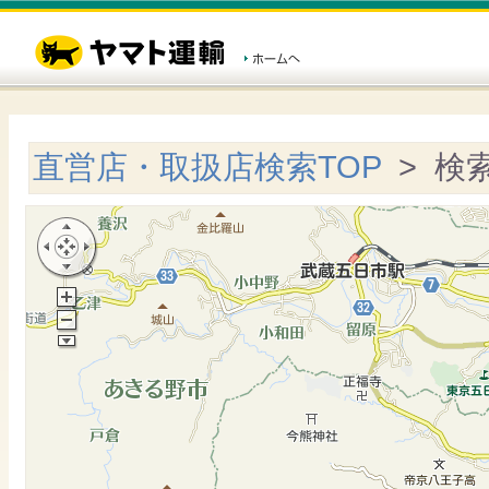
直営店・取扱店検索TOP
> 検