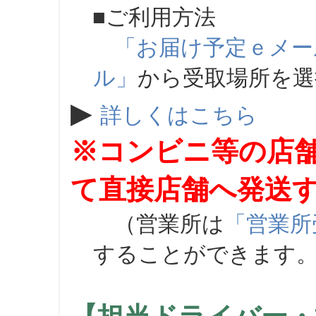
■ご利用方法
「お届け予定ｅメー
ル」
から受取場所を
▶
詳しくはこちら
※コンビニ等の店
て直接店舗へ発送
（営業所は
「営業所
することができます