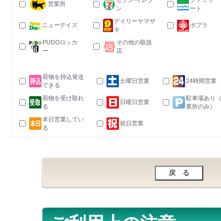
セブン-イレブ
ファミリー
営業所
ン
ート
デイリーヤマザ
ニューデイズ
ポプラ
キ
PUDOロッカ
その他の取扱
ー
店
荷物を持込発送
土曜日営業
24時間営業
できる
荷物を受け取れ
駐車場あり
日曜日営業
る
業所のみ）
本日営業してい
祝日営業
る