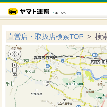
直営店・取扱店検索TOP
> 検