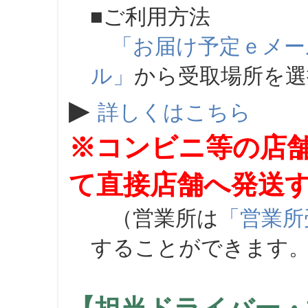
■ご利用方法
「お届け予定ｅメー
ル」
から受取場所を
▶
詳しくはこちら
※コンビニ等の店
て直接店舗へ発送
（営業所は
「営業所
することができます