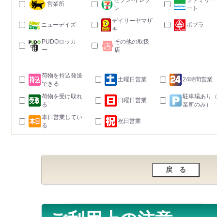
セブン-イレブ
ファミリー
営業所
ン
ート
デイリーヤマザ
ニューデイズ
ポプラ
キ
PUDOロッカ
その他の取扱
ー
店
荷物を持込発送
土曜日営業
24時間営業
できる
荷物を受け取れ
駐車場あり
日曜日営業
る
業所のみ）
本日営業してい
祝日営業
る