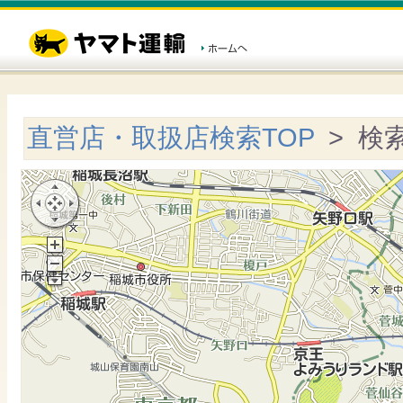
直営店・取扱店検索TOP
> 検