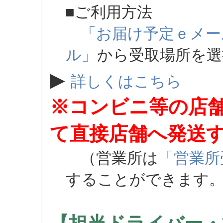
■ご利用方法
「お届け予定ｅメー
ル」
から受取場所を
▶
詳しくはこちら
※コンビニ等の店
て直接店舗へ発送
（営業所は
「営業所
することができます