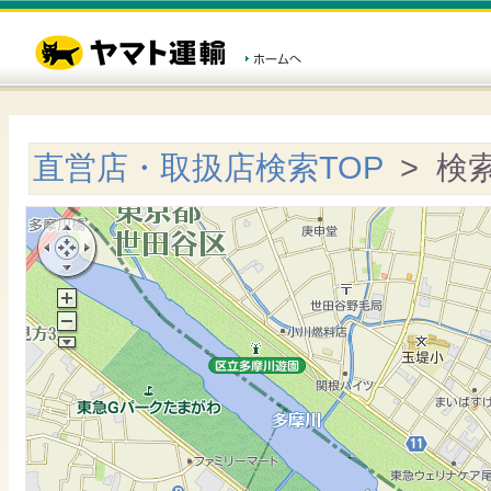
直営店・取扱店検索TOP
> 検