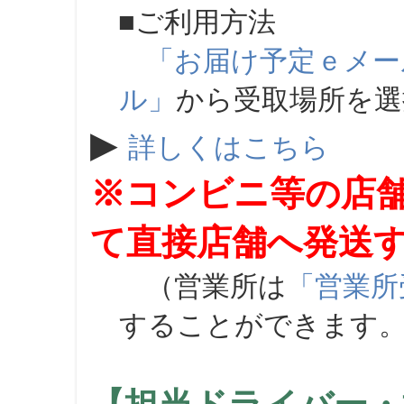
■ご利用方法
「お届け予定ｅメー
ル」
から受取場所を
▶
詳しくはこちら
※コンビニ等の店
て直接店舗へ発送
（営業所は
「営業所
することができます