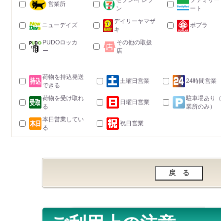
セブン-イレブ
ファミリー
営業所
ン
ート
デイリーヤマザ
ニューデイズ
ポプラ
キ
PUDOロッカ
その他の取扱
ー
店
荷物を持込発送
土曜日営業
24時間営業
できる
荷物を受け取れ
駐車場あり
日曜日営業
る
業所のみ）
本日営業してい
祝日営業
る