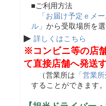
■ご利用方法
「お届け予定ｅメー
ル」
から受取場所を
▶
詳しくはこちら
※コンビニ等の店
て直接店舗へ発送
（営業所は
「営業所
することができます