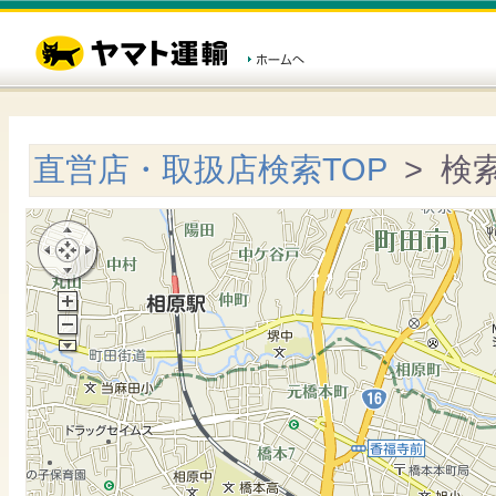
直営店・取扱店検索TOP
> 検