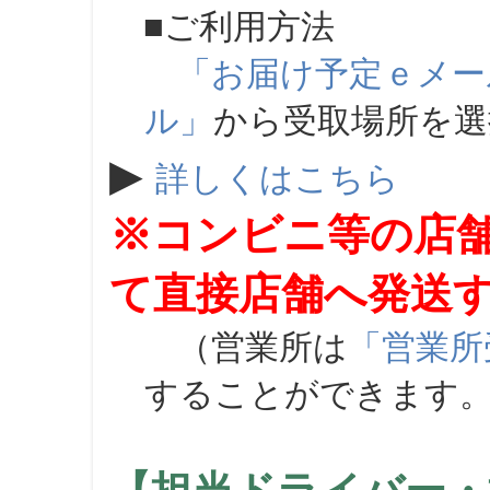
■ご利用方法
「お届け予定ｅメー
ル」
から受取場所を
▶
詳しくはこちら
※コンビニ等の店
て直接店舗へ発送
（営業所は
「営業所
することができます