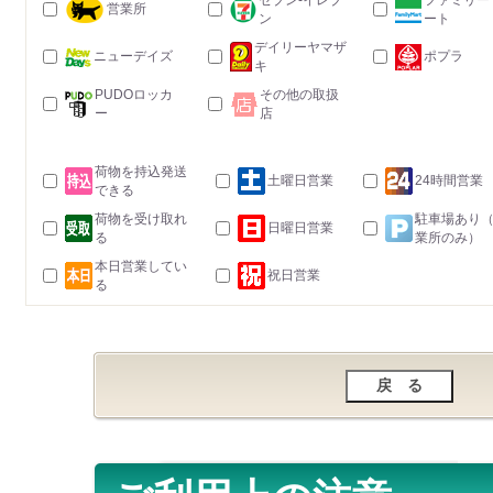
セブン-イレブ
ファミリー
営業所
ン
ート
デイリーヤマザ
ニューデイズ
ポプラ
キ
PUDOロッカ
その他の取扱
ー
店
荷物を持込発送
土曜日営業
24時間営業
できる
荷物を受け取れ
駐車場あり
日曜日営業
る
業所のみ）
本日営業してい
祝日営業
る